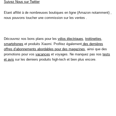
Suivez Nous sur Twitter
Etant affilié à de nombreuses boutiques en ligne (Amazon notamment) ,
nous pouvons toucher une commission sur les ventes .
Découvrez nos bons plans pour les
vélos électriques
,
trottinettes
,
smartphones
et produits Xiaomi. Profitez également
des dernières
offres d’abonnements abordables pour des magazines
, ainsi que des
promotions pour vos
vacances
et voyages. Ne manquez pas nos
tests
et avis
sur les derniers produits high-tech et bien plus encore.
Bons-plans-astuces uses the IP2Location LITE database for <a
href= »https://lite.ip2location.com »>IP geolocation</a>.