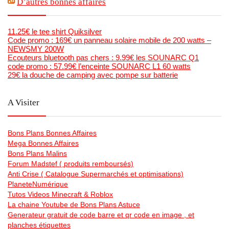
D’autres bonnes affaires
11.25€ le tee shirt Quiksilver
Code promo : 169€ un panneau solaire mobile de 200 watts –
NEWSMY 200W
Ecouteurs bluetooth pas chers : 9.99€ les SOUNARC Q1
code promo : 57.99€ l’enceinte SOUNARC L1 60 watts
29€ la douche de camping avec pompe sur batterie
A Visiter
Bons Plans Bonnes Affaires
Mega Bonnes Affaires
Bons Plans Malins
Forum Madstef ( produits remboursés)
Anti Crise ( Catalogue Supermarchés et optimisations)
PlaneteNumérique
Tutos Videos Minecraft & Roblox
La chaine Youtube de Bons Plans Astuce
Generateur gratuit de code barre et qr code en image , et
planches étiquettes