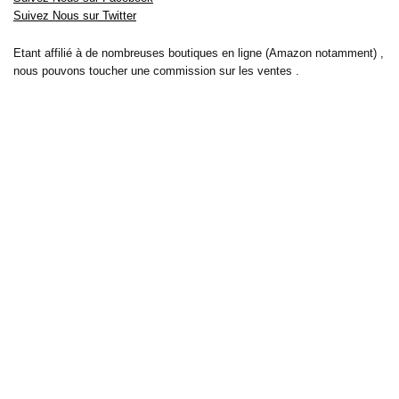
Suivez Nous sur Twitter
Etant affilié à de nombreuses boutiques en ligne (Amazon notamment) ,
nous pouvons toucher une commission sur les ventes .
Découvrez nos bons plans pour les
vélos électriques
,
trottinettes
,
smartphones
et produits Xiaomi. Profitez également
des dernières
offres d’abonnements abordables pour des magazines
, ainsi que des
promotions pour vos
vacances
et voyages. Ne manquez pas nos
tests
et avis
sur les derniers produits high-tech et bien plus encore.
Bons-plans-astuces uses the IP2Location LITE database for <a
href= »https://lite.ip2location.com »>IP geolocation</a>.