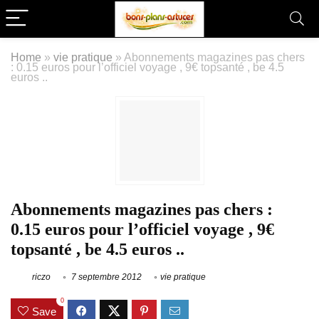
Home
»
vie pratique
»
Abonnements magazines pas chers
: 0.15 euros pour l’officiel voyage , 9€ topsanté , be 4.5
euros ..
Abonnements magazines pas chers :
0.15 euros pour l’officiel voyage , 9€
topsanté , be 4.5 euros ..
riczo
7 septembre 2012
vie pratique
0
Save