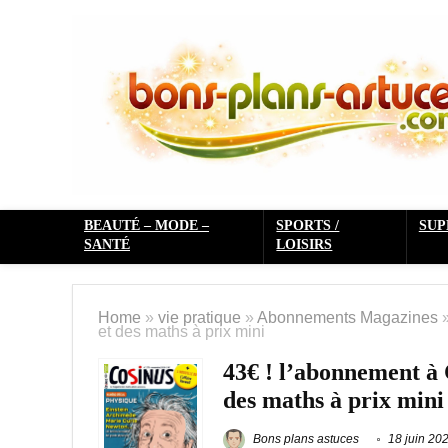
BEAUTÉ – MODE –
SPORTS /
SU
SANTÉ
LOISIRS
Home
»
vie pratique
»
Abonnements Magazines
et des maths à prix mini
43€ ! l’abonnement à
des maths à prix mini
Bons plans astuces
18 juin 20