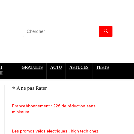
H
GRATUITS
ACTU
ASTUCES
TESTS
H
⭐️ A ne pas Rater !
FranceAbonnement : 22€ de réduction sans
minimum
Les promos vélos electriques , high tech chez