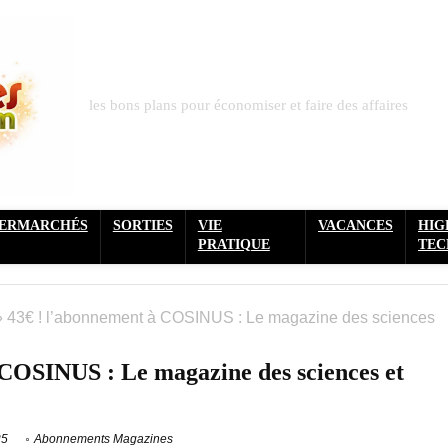
les bons plans pour économiser et faire des affaires
PERMARCHÉS
SORTIES
VIE
VACANCES
HIG
PRATIQUE
TEC
»
43€ ! l’abonnement à COSINUS : Le magazine des sciences
 COSINUS : Le magazine des sciences et
25
Abonnements Magazines