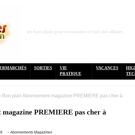
les bons plans pour économiser et faire des affaires
PERMARCHÉS
SORTIES
VIE
VACANCES
HIG
PRATIQUE
TEC
»
Bon plan Abonnement magazine PREMIERE pas cher à
t magazine PREMIERE pas cher à
!
26
Abonnements Magazines