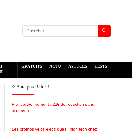
H
GRATUITS
ACTU
ASTUCES
TESTS
H
⭐️ A ne pas Rater !
FranceAbonnement : 22€ de réduction sans
minimum
Les promos vélos electriques , high tech chez