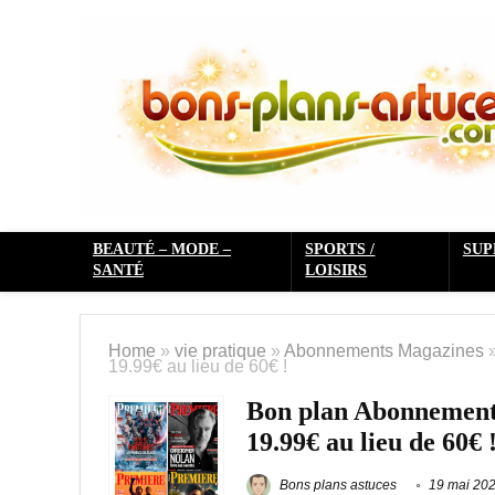
BEAUTÉ – MODE –
SPORTS /
SU
SANTÉ
LOISIRS
Home
»
vie pratique
»
Abonnements Magazines
19.99€ au lieu de 60€ !
Bon plan Abonnemen
19.99€ au lieu de 60€ 
Bons plans astuces
19 mai 20