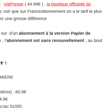
 :
ViaPresse
( 44.99€ ) ,
la boutique officielle du
voir que sur FranceAbonnement on a le tarif le plus
c une grosse différence
n sur d’un
abonnement à la version Papier de
, l’
abonnement est sans renouvellement
, au bout
r :
REMIERE
méros) :60.9€
4.9€
qu’au 31/05)