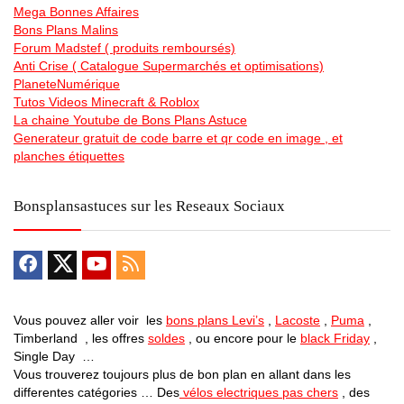
Mega Bonnes Affaires
Bons Plans Malins
Forum Madstef ( produits remboursés)
Anti Crise ( Catalogue Supermarchés et optimisations)
PlaneteNumérique
Tutos Videos Minecraft & Roblox
La chaine Youtube de Bons Plans Astuce
Generateur gratuit de code barre et qr code en image , et
planches étiquettes
Bonsplansastuces sur les Reseaux Sociaux
Vous pouvez aller voir les
bons plans Levi’s
,
Lacoste
,
Puma
,
Timberland , les offres
soldes
, ou encore pour le
black Friday
,
Single Day …
Vous trouverez toujours plus de bon plan en allant dans les
differentes catégories … Des
vélos electriques pas chers
, des