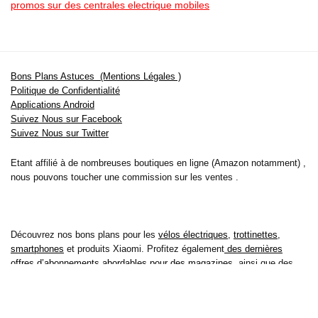
promos sur des centrales electrique mobiles
Bons Plans Astuces (Mentions Légales )
Politique de Confidentialité
Applications Android
Suivez Nous sur Facebook
Suivez Nous sur Twitter
Etant affilié à de nombreuses boutiques en ligne (Amazon notamment) ,
nous pouvons toucher une commission sur les ventes .
Découvrez nos bons plans pour les
vélos électriques
,
trottinettes
,
smartphones
et produits Xiaomi. Profitez également
des dernières
offres d’abonnements abordables pour des magazines
, ainsi que des
promotions pour vos
vacances
et voyages. Ne manquez pas nos
tests
et avis
sur les derniers produits high-tech et bien plus encore.