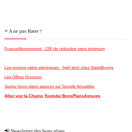
⭐️ A ne pas Rater !
FranceAbonnement : 22€ de réduction sans minimum
Les promos vélos electriques , high tech chez GeekBuying
Les Offres Groupon
Suivez bons plans astuces sur Google Actualités
Allez voir la Chaine Youtube BonsPlansAstuces
📢 Newsletter des bons plans