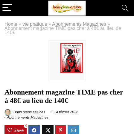
Home
»
vie pratique
»
Abonnements Magazines
»
Abonnement magazine TIME pas cher à 48€ au lieu de
140€
Abonnement magazine TIME pas cher
à 48€ au lieu de 140€
Bons plans astuces
14 février 2026
Abonnements Magazines
0
Save