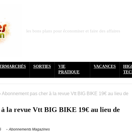
les bons plans pour économiser et faire des affaires
PERMARCHÉS
SORTIES
VIE
VACANCES
HIG
PRATIQUE
TEC
»
Abonnement pas cher à la revue Vtt BIG BIKE 19€ au lieu de
à la revue Vtt BIG BIKE 19€ au lieu de
6
Abonnements Magazines