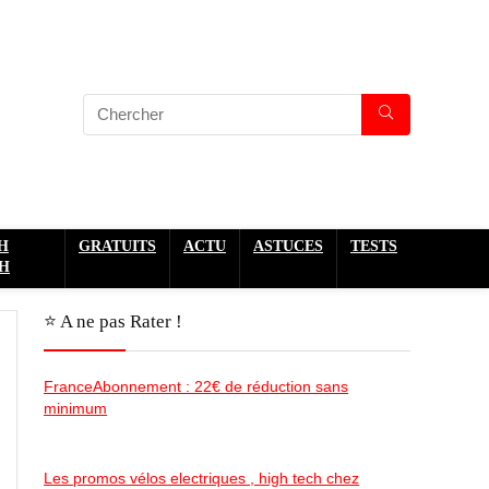
H
GRATUITS
ACTU
ASTUCES
TESTS
H
⭐️ A ne pas Rater !
FranceAbonnement : 22€ de réduction sans
minimum
Les promos vélos electriques , high tech chez