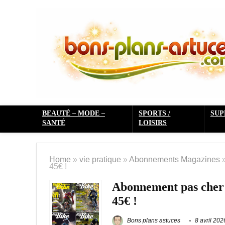
BEAUTÉ – MODE –
SPORTS /
SU
SANTÉ
LOISIRS
Home
»
vie pratique
»
Abonnements Magazines
45€ !
Abonnement pas cher 
45€ !
Bons plans astuces
8 avril 202