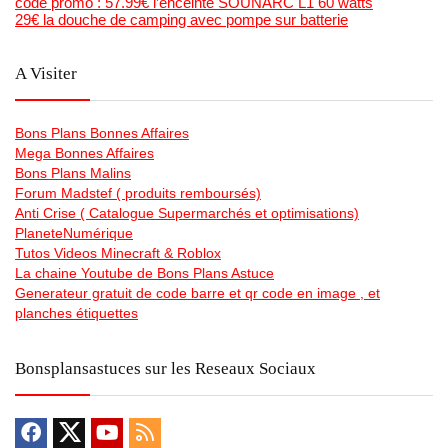
code promo : 57.99€ l’enceinte SOUNARC L1 60 watts
29€ la douche de camping avec pompe sur batterie
A Visiter
Bons Plans Bonnes Affaires
Mega Bonnes Affaires
Bons Plans Malins
Forum Madstef ( produits remboursés)
Anti Crise ( Catalogue Supermarchés et optimisations)
PlaneteNumérique
Tutos Videos Minecraft & Roblox
La chaine Youtube de Bons Plans Astuce
Generateur gratuit de code barre et qr code en image , et
planches étiquettes
Bonsplansastuces sur les Reseaux Sociaux