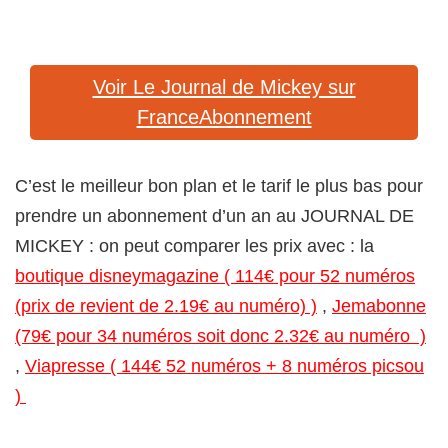
Voir Le Journal de Mickey sur
FranceAbonnement
C’est le meilleur bon plan et le tarif le plus bas pour
prendre un abonnement d’un an au JOURNAL DE
MICKEY : on peut comparer les prix avec : la
boutique disneymagazine ( 114€ pour 52 numéros
(prix de revient de 2.19€ au numéro) )
,
Jemabonne
(79€ pour 34 numéros soit donc 2.32€ au numéro )
,
Viapresse ( 144€ 52 numéros + 8 numéros picsou
)