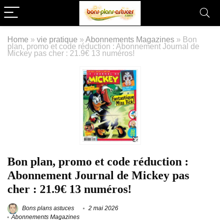
Home
»
vie pratique
»
Abonnements Magazines
»
Bon
plan, promo et code réduction : Abonnement Journal de
Mickey pas cher : 21.9€ 13 numéros!
Bon plan, promo et code réduction :
Abonnement Journal de Mickey pas
cher : 21.9€ 13 numéros!
Bons plans astuces
2 mai 2026
Abonnements Magazines