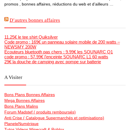
promos , bonnes affaires, réductions du web et d’ailleurs …
D’autres bonnes affaires
11.25€ le tee shirt Quiksilver
Code promo : 169€ un panneau solaire mobile de 200 watts –
NEWSMY 200W
Ecouteurs bluetooth pas chers : 9.99€ les SOUNARC Q1
code promo : 57.99€ l’enceinte SOUNARC L1 60 watts
29€ la douche de camping avec pompe sur batterie
A Visiter
Bons Plans Bonnes Affaires
Mega Bonnes Affaires
Bons Plans Malins
Forum Madstef ( produits remboursés)
Anti Crise ( Catalogue Supermarchés et optimisations)
PlaneteNumérique
Tutos Videos Minecraft & Roblox