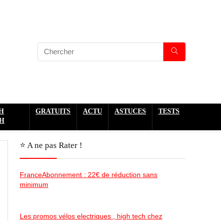
H
GRATUITS
ACTU
ASTUCES
TESTS
H
⭐️ A ne pas Rater !
FranceAbonnement : 22€ de réduction sans
minimum
Les promos vélos electriques , high tech chez