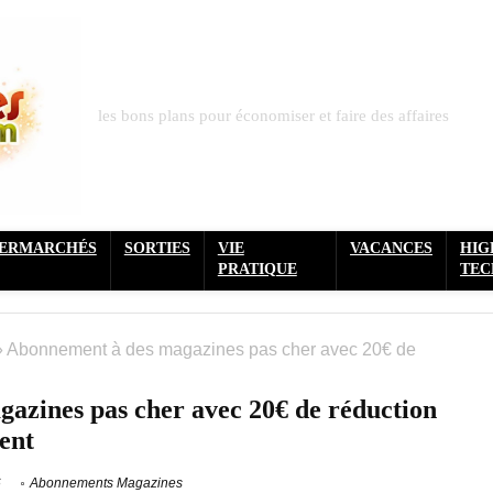
les bons plans pour économiser et faire des affaires
PERMARCHÉS
SORTIES
VIE
VACANCES
HIG
PRATIQUE
TEC
»
Abonnement à des magazines pas cher avec 20€ de
azines pas cher avec 20€ de réduction
ent
6
Abonnements Magazines