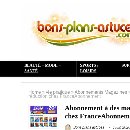
BEAUTÉ – MODE –
SPORTS /
SU
SANTÉ
LOISIRS
Home
»
vie pratique
»
Abonnements Magazines
réduction chez FranceAbonnement
Abonnement à des mag
chez FranceAbonnem
Bons plans astuces
5 juin 202