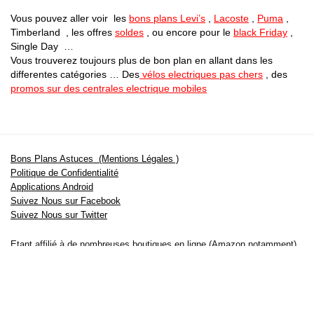
Vous pouvez aller voir les
bons plans Levi’s
,
Lacoste
,
Puma
,
Timberland , les offres
soldes
, ou encore pour le
black Friday
,
Single Day …
Vous trouverez toujours plus de bon plan en allant dans les
differentes catégories … Des
vélos electriques pas chers
, des
promos sur des centrales electrique mobiles
Bons Plans Astuces (Mentions Légales )
Politique de Confidentialité
Applications Android
Suivez Nous sur Facebook
Suivez Nous sur Twitter
Etant affilié à de nombreuses boutiques en ligne (Amazon notamment) ,
nous pouvons toucher une commission sur les ventes .