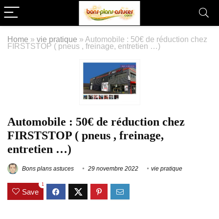
Home
»
vie pratique
»
Automobile : 50€ de réduction chez
FIRSTSTOP ( pneus , freinage, entretien …)
Automobile : 50€ de réduction chez
FIRSTSTOP ( pneus , freinage,
entretien …)
Bons plans astuces
29 novembre 2022
vie pratique
1
Save