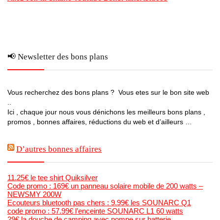
📢 Newsletter des bons plans
Vous recherchez des bons plans ? Vous etes sur le bon site web
..
Ici , chaque jour nous vous dénichons les meilleurs bons plans ,
promos , bonnes affaires, réductions du web et d’ailleurs …
D’autres bonnes affaires
11.25€ le tee shirt Quiksilver
Code promo : 169€ un panneau solaire mobile de 200 watts –
NEWSMY 200W
Ecouteurs bluetooth pas chers : 9.99€ les SOUNARC Q1
code promo : 57.99€ l’enceinte SOUNARC L1 60 watts
29€ la douche de camping avec pompe sur batterie