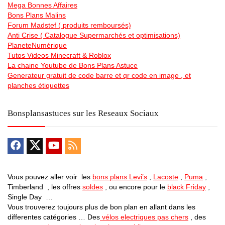
Mega Bonnes Affaires
Bons Plans Malins
Forum Madstef ( produits remboursés)
Anti Crise ( Catalogue Supermarchés et optimisations)
PlaneteNumérique
Tutos Videos Minecraft & Roblox
La chaine Youtube de Bons Plans Astuce
Generateur gratuit de code barre et qr code en image , et
planches étiquettes
Bonsplansastuces sur les Reseaux Sociaux
Vous pouvez aller voir les
bons plans Levi’s
,
Lacoste
,
Puma
,
Timberland , les offres
soldes
, ou encore pour le
black Friday
,
Single Day …
Vous trouverez toujours plus de bon plan en allant dans les
differentes catégories … Des
vélos electriques pas chers
, des