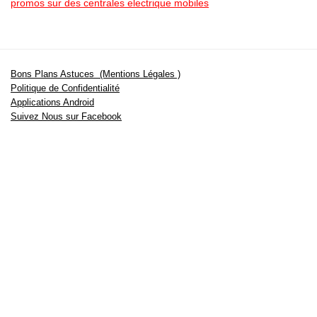
promos sur des centrales electrique mobiles
Bons Plans Astuces (Mentions Légales )
Politique de Confidentialité
Applications Android
Suivez Nous sur Facebook
Suivez Nous sur Twitter
Etant affilié à de nombreuses boutiques en ligne (Amazon notamment) ,
nous pouvons toucher une commission sur les ventes .
Découvrez nos bons plans pour les
vélos électriques
,
trottinettes
,
smartphones
et produits Xiaomi. Profitez également
des dernières
offres d’abonnements abordables pour des magazines
, ainsi que des
promotions pour vos
vacances
et voyages. Ne manquez pas nos
tests
et avis
sur les derniers produits high-tech et bien plus encore.