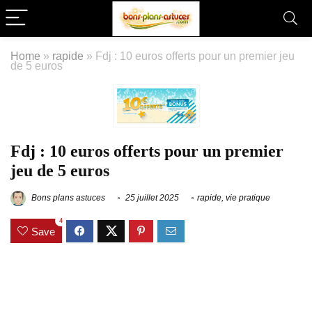
Home
»
rapide
»
Fdj : 10 euros offerts pour un premier jeu
de 5 euros
Fdj : 10 euros offerts pour un premier
jeu de 5 euros
Bons plans astuces
25 juillet 2025
rapide
,
vie pratique
4
Save