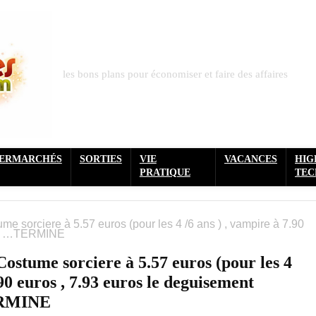
les bons plans pour économiser et faire des affaires
PERMARCHÉS
SORTIES
VIE
VACANCES
HIG
PRATIQUE
TEC
me sorciere à 5.57 euros (pour les 4 /6 ans ) , vampire à 7.90
ulte …TERMINE
Costume sorciere à 5.57 euros (pour les 4
.90 euros , 7.93 euros le deguisement
ERMINE