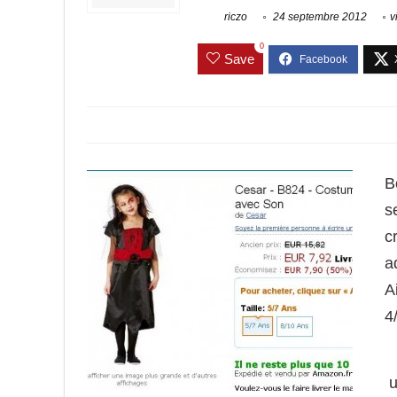
riczo
24 septembre 2012
v
0
Save
B
s
c
a
A
4
u