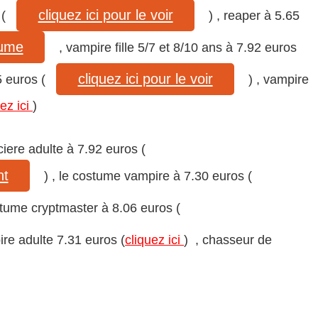
cliquez ici pour le voir
(
) , reaper à 5.65
tume
, vampire fille 5/7 et 8/10 ans à 7.92 euros
cliquez ici pour le voir
5 euros (
) , vampire
uez ici
)
iere adulte à 7.92 euros (
nt
) , le costume vampire à 7.30 euros (
ostume cryptmaster à 8.06 euros (
ire adulte 7.31 euros (
cliquez ici
) , chasseur de