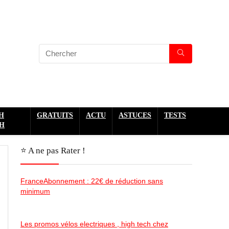
H
GRATUITS
ACTU
ASTUCES
TESTS
H
⭐️ A ne pas Rater !
FranceAbonnement : 22€ de réduction sans
minimum
Les promos vélos electriques , high tech chez