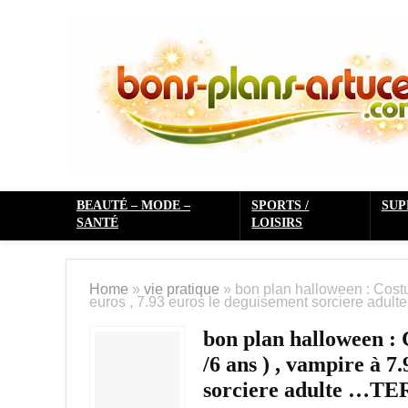
BEAUTÉ – MODE –
SPORTS /
SU
SANTÉ
LOISIRS
Home
»
vie pratique
»
bon plan halloween : Costu
euros , 7.93 euros le deguisement sorciere ad
bon plan halloween : 
/6 ans ) , vampire à 7
sorciere adulte …T