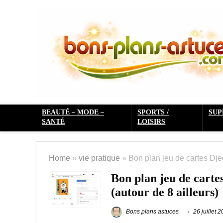
BEAUTÉ – MODE –
SPORTS /
SU
SANTÉ
LOISIRS
Home
»
vie pratique
»
Bon plan jeu de cartes Dje
Bon plan jeu de carte
(autour de 8 ailleurs)
Bons plans astuces
26 juillet 