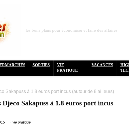
les bons plans pour économiser et faire des affaires
PERMARCHÉS
SORTIES
VIE
VACANCES
HIG
PRATIQUE
TEC
co Sakapuss à 1.8 euros port incus (autour de 8 ailleurs)
s Djeco Sakapuss à 1.8 euros port incus
2015
vie pratique