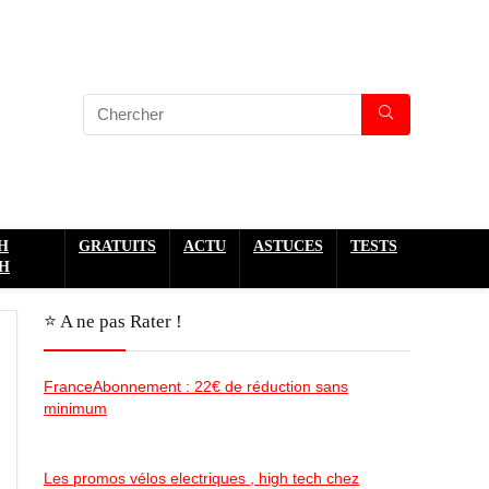
H
GRATUITS
ACTU
ASTUCES
TESTS
H
⭐️ A ne pas Rater !
FranceAbonnement : 22€ de réduction sans
minimum
Les promos vélos electriques , high tech chez