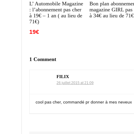
L’ Automobile Magazine
Bon plan abonneme
: l’abonnement pas cher
magazine GIRL pas 
à 19€ – 1 an ( au lieu de
à 34€ au lieu de 71€
71€)
19€
1 Comment
FILIX
26 juillet 2015 at 21:09
cool pas cher, commandé pr donner à mes neveux