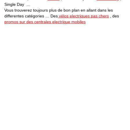
Single Day …
Vous trouverez toujours plus de bon plan en allant dans les
differentes catégories … Des
vélos electriques pas chers
, des
promos sur des centrales electrique mobiles
Bons Plans Astuces (Mentions Légales )
Politique de Confidentialité
Applications Android
Suivez Nous sur Facebook
Suivez Nous sur Twitter
Etant affilié à de nombreuses boutiques en ligne (Amazon notamment) ,
nous pouvons toucher une commission sur les ventes .
Découvrez nos bons plans pour les
vélos électriques
,
trottinettes
,
smartphones
et produits Xiaomi. Profitez également
des dernières
offres d’abonnements abordables pour des magazines
, ainsi que des