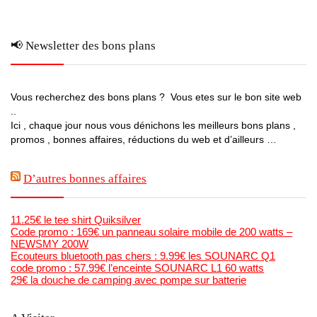
📢 Newsletter des bons plans
Vous recherchez des bons plans ? Vous etes sur le bon site web
..
Ici , chaque jour nous vous dénichons les meilleurs bons plans ,
promos , bonnes affaires, réductions du web et d’ailleurs …
D’autres bonnes affaires
11.25€ le tee shirt Quiksilver
Code promo : 169€ un panneau solaire mobile de 200 watts –
NEWSMY 200W
Ecouteurs bluetooth pas chers : 9.99€ les SOUNARC Q1
code promo : 57.99€ l’enceinte SOUNARC L1 60 watts
29€ la douche de camping avec pompe sur batterie