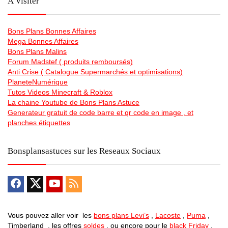
A Visiter
Bons Plans Bonnes Affaires
Mega Bonnes Affaires
Bons Plans Malins
Forum Madstef ( produits remboursés)
Anti Crise ( Catalogue Supermarchés et optimisations)
PlaneteNumérique
Tutos Videos Minecraft & Roblox
La chaine Youtube de Bons Plans Astuce
Generateur gratuit de code barre et qr code en image , et
planches étiquettes
Bonsplansastuces sur les Reseaux Sociaux
Vous pouvez aller voir les
bons plans Levi’s
,
Lacoste
,
Puma
,
Timberland , les offres
soldes
, ou encore pour le
black Friday
,