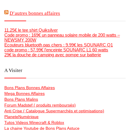
D’autres bonnes affaires
11.25€ le tee shirt Quiksilver
Code promo : 169€ un panneau solaire mobile de 200 watts –
NEWSMY 200W
Ecouteurs bluetooth pas chers : 9.99€ les SOUNARC Q1
code promo : 57.99€ l’enceinte SOUNARC L1 60 watts
29€ la douche de camping avec pompe sur batterie
A Visiter
Bons Plans Bonnes Affaires
Mega Bonnes Affaires
Bons Plans Malins
Forum Madstef ( produits remboursés)
Anti Crise ( Catalogue Supermarchés et optimisations)
PlaneteNumérique
Tutos Videos Minecraft & Roblox
La chaine Youtube de Bons Plans Astuce