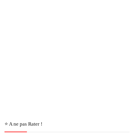
⭐️ A ne pas Rater !