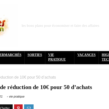
les bons plans pour économiser et faire des affaires
PERMARCHÉS
SORTIES
VIE
VACANCES
HIG
PRATIQUE
TEC
duction de 10€ pour 50 d’achats
de réduction de 10€ pour 50 d’achats
21
vie pratique