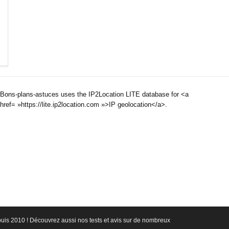
Bons-plans-astuces uses the IP2Location LITE database for <a
href= »https://lite.ip2location.com »>IP geolocation</a>.
epuis 2010 ! Découvrez aussi nos tests et avis sur de nombreux