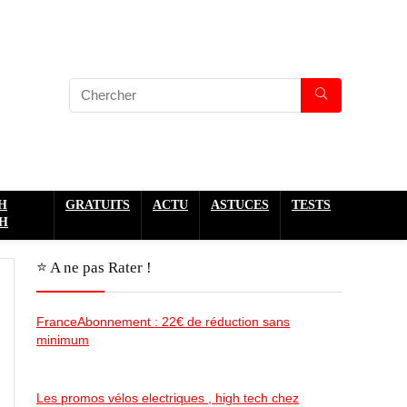
H
GRATUITS
ACTU
ASTUCES
TESTS
H
⭐️ A ne pas Rater !
FranceAbonnement : 22€ de réduction sans
minimum
Les promos vélos electriques , high tech chez