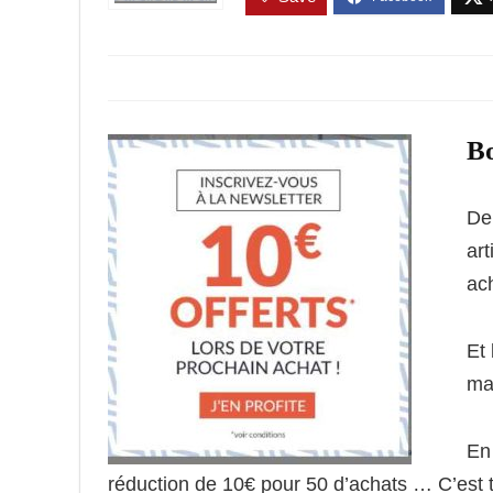
Bo
De 
ar
ac
Et 
mag
En
réduction de 10€ pour 50 d’achats … C’est 