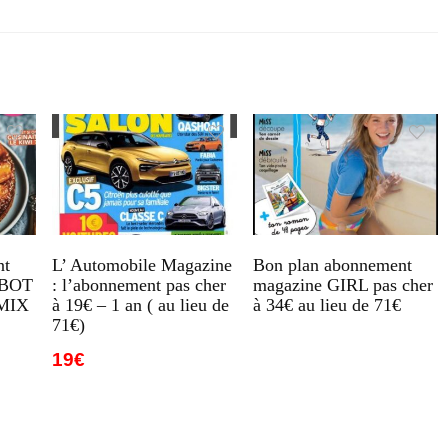
nt
L’ Automobile Magazine
Bon plan abonnement
OBOT
: l’abonnement pas cher
magazine GIRL pas cher
MIX
à 19€ – 1 an ( au lieu de
à 34€ au lieu de 71€
71€)
19€