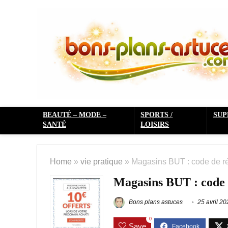
BEAUTÉ – MODE –
SPORTS /
SU
SANTÉ
LOISIRS
Home
»
vie pratique
»
Magasins BUT : code de ré
Magasins BUT : code 
Bons plans astuces
25 avril 20
0
Save