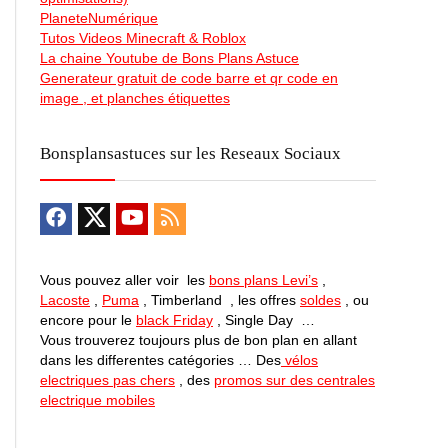
PlaneteNumérique
Tutos Videos Minecraft & Roblox
La chaine Youtube de Bons Plans Astuce
Generateur gratuit de code barre et qr code en
image , et planches étiquettes
Bonsplansastuces sur les Reseaux Sociaux
Vous pouvez aller voir les
bons plans Levi’s
,
Lacoste
,
Puma
, Timberland , les offres
soldes
, ou
encore pour le
black Friday
, Single Day …
Vous trouverez toujours plus de bon plan en allant
dans les differentes catégories … Des
vélos
electriques pas chers
, des
promos sur des centrales
electrique mobiles