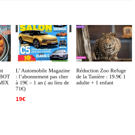
nt
L’ Automobile Magazine
Réduction Zoo Refuge
OBOT
: l’abonnement pas cher
de la Tanière : 19.9€ 1
MIX
à 19€ – 1 an ( au lieu de
adulte + 1 enfant
71€)
19€