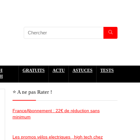
H
GRATUITS
ACTU
ASTUCES
TESTS
H
⭐️ A ne pas Rater !
FranceAbonnement : 22€ de réduction sans
minimum
Les promos vélos electriques , high tech chez