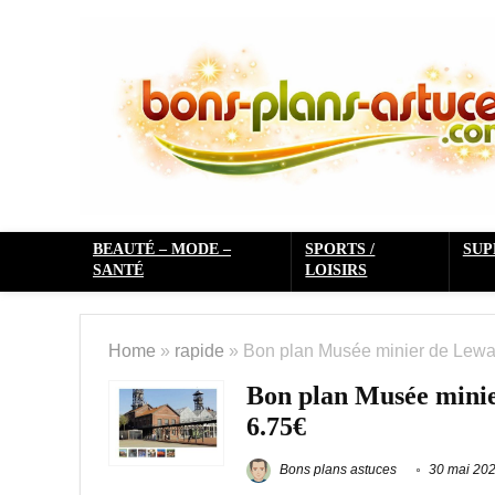
BEAUTÉ – MODE –
SPORTS /
SU
SANTÉ
LOISIRS
Home
»
rapide
»
Bon plan Musée minier de Leward
Bon plan Musée minier
6.75€
Bons plans astuces
30 mai 20