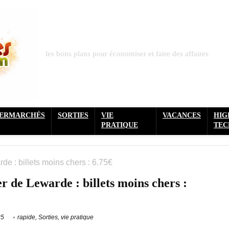
les bons plans pour économiser et faire des affaires
PERMARCHÉS
SORTIES
VIE
VACANCES
HIG
PRATIQUE
TEC
e : billets moins chers : 6.75€
 de Lewarde : billets moins chers :
25
rapide
,
Sorties
,
vie pratique