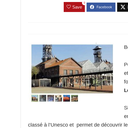
0
Save
B
P
e
f
L
S
e
classé à l’Unesco et permet de découvrir les 