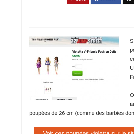
S
p
e
U
F
O
a
poupées de 26 cm (comme des barbies don
Voir ces poupées violetta sur le si