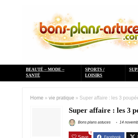
BEAUTÉ – MODE –
SPORTS /
SU
SANTÉ
LOISIRS
Home
»
vie pratique
»
Super affaire : les 3 poupé
Super affaire : les 3 
Bons plans astuces
14 novemb
0
Save