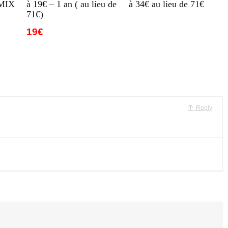
MIX
à 19€ – 1 an ( au lieu de
à 34€ au lieu de 71€
71€)
19€
Reply