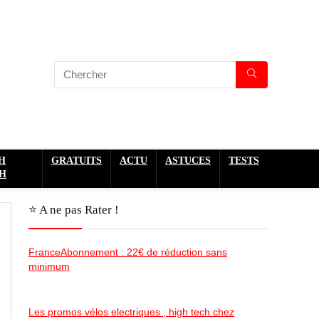
H
GRATUITS
ACTU
ASTUCES
TESTS
H
⭐️ A ne pas Rater !
FranceAbonnement : 22€ de réduction sans
minimum
Les promos vélos electriques , high tech chez