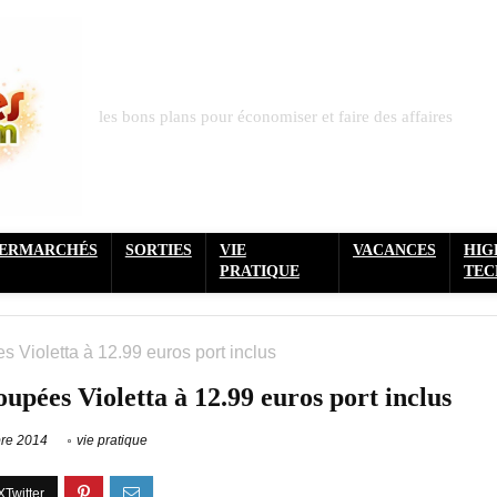
les bons plans pour économiser et faire des affaires
PERMARCHÉS
SORTIES
VIE
VACANCES
HIG
PRATIQUE
TEC
es Violetta à 12.99 euros port inclus
poupées Violetta à 12.99 euros port inclus
re 2014
vie pratique