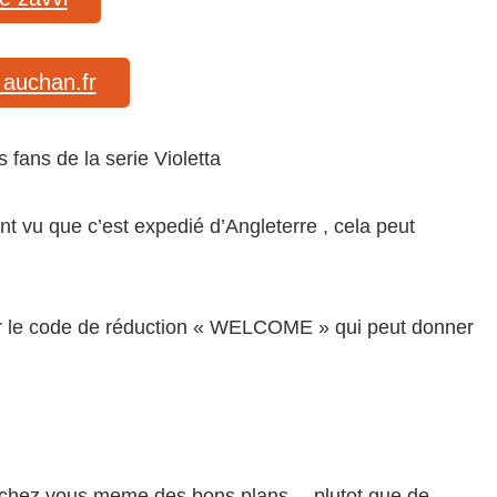
r auchan.fr
s fans de la serie Violetta
nt vu que c’est expedié d’Angleterre , cela peut
ser le code de réduction « WELCOME » qui peut donner
erchez vous meme des bons plans …plutot que de