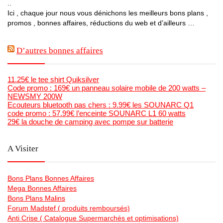
..
Ici , chaque jour nous vous dénichons les meilleurs bons plans ,
promos , bonnes affaires, réductions du web et d’ailleurs …
D’autres bonnes affaires
11.25€ le tee shirt Quiksilver
Code promo : 169€ un panneau solaire mobile de 200 watts –
NEWSMY 200W
Ecouteurs bluetooth pas chers : 9.99€ les SOUNARC Q1
code promo : 57.99€ l’enceinte SOUNARC L1 60 watts
29€ la douche de camping avec pompe sur batterie
A Visiter
Bons Plans Bonnes Affaires
Mega Bonnes Affaires
Bons Plans Malins
Forum Madstef ( produits remboursés)
Anti Crise ( Catalogue Supermarchés et optimisations)