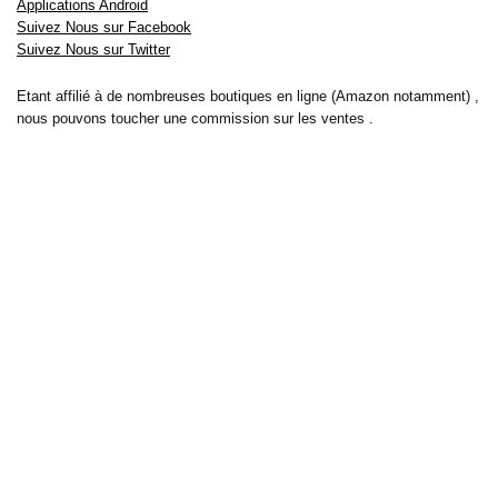
Applications Android
Suivez Nous sur Facebook
Suivez Nous sur Twitter
Etant affilié à de nombreuses boutiques en ligne (Amazon notamment) ,
nous pouvons toucher une commission sur les ventes .
Découvrez nos bons plans pour les
vélos électriques
,
trottinettes
,
smartphones
et produits Xiaomi. Profitez également
des dernières
offres d’abonnements abordables pour des magazines
, ainsi que des
promotions pour vos
vacances
et voyages. Ne manquez pas nos
tests
et avis
sur les derniers produits high-tech et bien plus encore.
Bons-plans-astuces uses the IP2Location LITE database for <a
href= »https://lite.ip2location.com »>IP geolocation</a>.