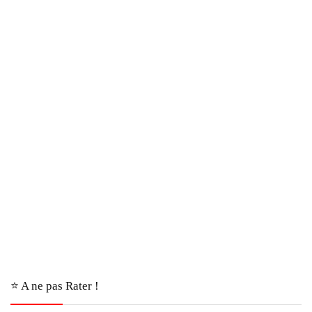
⭐️ A ne pas Rater !