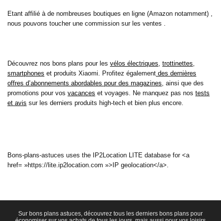
Etant affilié à de nombreuses boutiques en ligne (Amazon notamment) ,
nous pouvons toucher une commission sur les ventes .
Découvrez nos bons plans pour les
vélos électriques
,
trottinettes
,
smartphones
et produits Xiaomi. Profitez également
des dernières
offres d’abonnements abordables pour des magazines
, ainsi que des
promotions pour vos
vacances
et voyages. Ne manquez pas nos
tests
et avis
sur les derniers produits high-tech et bien plus encore.
Bons-plans-astuces uses the IP2Location LITE database for <a
href= »https://lite.ip2location.com »>IP geolocation</a>.
Sur bons plans astuces, découvrez tous les derniers bons plans pour
économiser sur vos achats de tous les jours, mais aussi pour vos loisirs