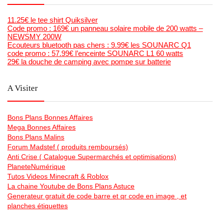
11.25€ le tee shirt Quiksilver
Code promo : 169€ un panneau solaire mobile de 200 watts –
NEWSMY 200W
Ecouteurs bluetooth pas chers : 9.99€ les SOUNARC Q1
code promo : 57.99€ l’enceinte SOUNARC L1 60 watts
29€ la douche de camping avec pompe sur batterie
A Visiter
Bons Plans Bonnes Affaires
Mega Bonnes Affaires
Bons Plans Malins
Forum Madstef ( produits remboursés)
Anti Crise ( Catalogue Supermarchés et optimisations)
PlaneteNumérique
Tutos Videos Minecraft & Roblox
La chaine Youtube de Bons Plans Astuce
Generateur gratuit de code barre et qr code en image , et
planches étiquettes