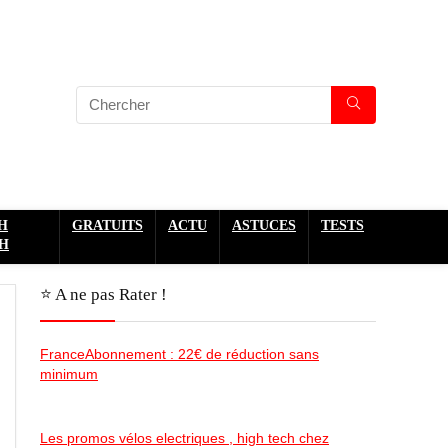
H
GRATUITS
ACTU
ASTUCES
TESTS
H
⭐️ A ne pas Rater !
FranceAbonnement : 22€ de réduction sans
minimum
Les promos vélos electriques , high tech chez