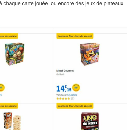
e à chaque carte jouée. ou encore des jeux de plateaux