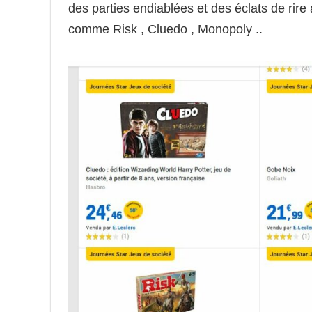
des parties endiablées et des éclats de rir
comme Risk , Cluedo , Monopoly ..