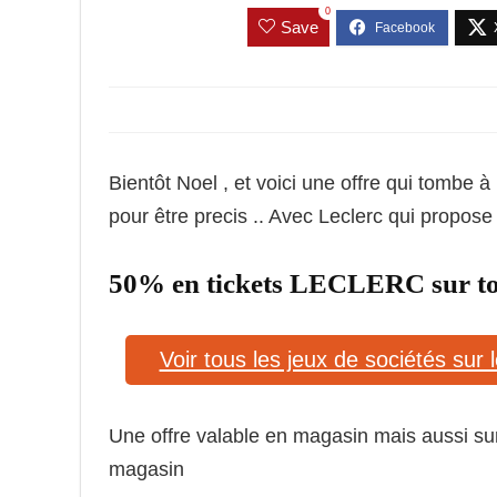
0
Save
Bientôt Noel , et voici une offre qui tombe à
pour être precis .. Avec Leclerc qui propose
50% en tickets LECLERC sur tou
Voir tous les jeux de sociétés sur
Une offre valable en magasin mais aussi sur l
magasin