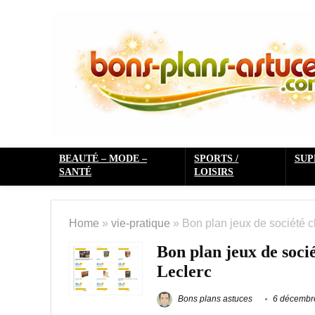
BEAUTÉ – MODE –
SPORTS /
SU
SANTÉ
LOISIRS
Home
»
vie-pratique
»
Bon plan jeux de société 
Bon plan jeux de soc
Leclerc
Bons plans astuces
6 décembr