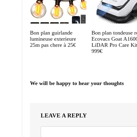
Bon plan guirlande
Bon plan tondeuse r
lumineuse exterieure
Ecovacs Goat A160
25m pas chere à 25€
LiDAR Pro Care Kit
999€
We will be happy to hear your thoughts
LEAVE A REPLY