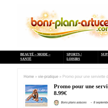
BEAUTÉ – MODE –
SPORTS /
SU
SANTÉ
LOISIRS
Home
»
vie-pratique
»
Promo pour une serviette d
Promo pour une servie
8.99€
Bons plans astuces
8 septemb