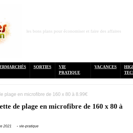
les bons plans pour économiser et faire des affaires
PERMARCHÉS
SORTIES
VIE
VACANCES
HIG
PRATIQUE
TEC
e plage en microfibre de 160 x 80 à 8.99€
tte de plage en microfibre de 160 x 80 à
re 2021
vie-pratique