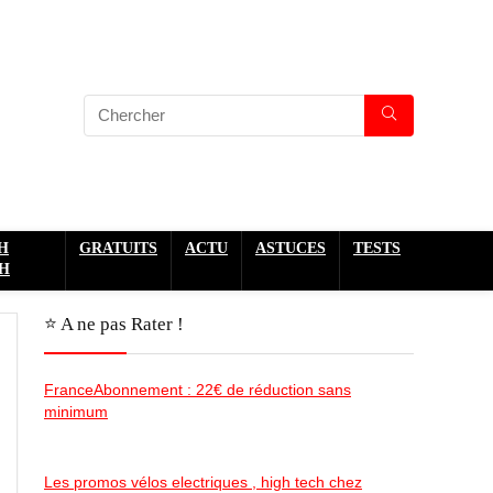
H
GRATUITS
ACTU
ASTUCES
TESTS
H
⭐️ A ne pas Rater !
FranceAbonnement : 22€ de réduction sans
minimum
Les promos vélos electriques , high tech chez