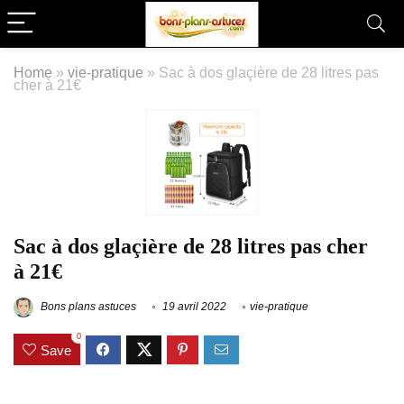
Home
»
vie-pratique
»
Sac à dos glaçière de 28 litres pas
cher à 21€
Sac à dos glaçière de 28 litres pas cher
à 21€
Bons plans astuces
19 avril 2022
vie-pratique
0
Save