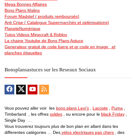
Mega Bonnes Affaires
Bons Plans Malins
Forum Madstef ( produits remboursés)
Anti Crise ( Catalogue Supermarchés et optimisations)
PlaneteNumérique
Tutos Videos Minecraft & Roblox
La chaine Youtube de Bons Plans Astuce
Generateur gratuit de code barre et qr code en image , et
planches étiquettes
Bonsplansastuces sur les Reseaux Sociaux
Vous pouvez aller voir les
bons plans Levi’s
,
Lacoste
,
Puma
,
Timberland , les offres
soldes
, ou encore pour le
black Friday
,
Single Day …
Vous trouverez toujours plus de bon plan en allant dans les
differentes catégories … Des
vélos electriques pas chers
, des