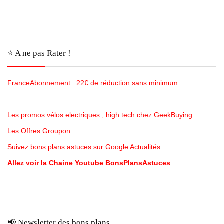
⭐️ A ne pas Rater !
FranceAbonnement : 22€ de réduction sans minimum
Les promos vélos electriques , high tech chez GeekBuying
Les Offres Groupon
Suivez bons plans astuces sur Google Actualités
Allez voir la Chaine Youtube BonsPlansAstuces
📢 Newsletter des bons plans