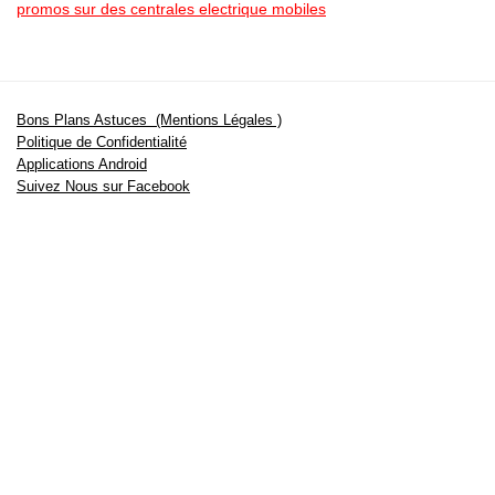
promos sur des centrales electrique mobiles
Bons Plans Astuces (Mentions Légales )
Politique de Confidentialité
Applications Android
Suivez Nous sur Facebook
Suivez Nous sur Twitter
Etant affilié à de nombreuses boutiques en ligne (Amazon notamment) ,
nous pouvons toucher une commission sur les ventes .
Découvrez nos bons plans pour les
vélos électriques
,
trottinettes
,
smartphones
et produits Xiaomi. Profitez également
des dernières
offres d’abonnements abordables pour des magazines
, ainsi que des
promotions pour vos
vacances
et voyages. Ne manquez pas nos
tests
et avis
sur les derniers produits high-tech et bien plus encore.