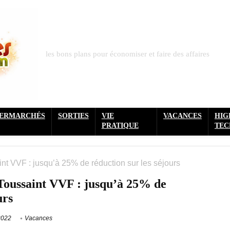
les bons plans pour économiser et faire des affaires
PERMARCHÉS
SORTIES
VIE
VACANCES
HIG
PRATIQUE
TEC
nt VVF : jusqu’à 25% de réduction sur les séjours
Toussaint VVF : jusqu’à 25% de
urs
2022
Vacances