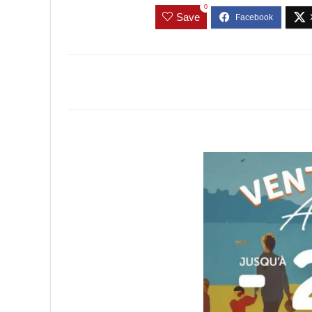
0
Save