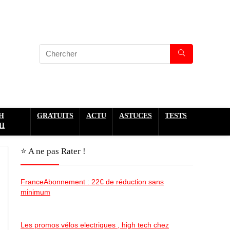
H
GRATUITS
ACTU
ASTUCES
TESTS
H
⭐️ A ne pas Rater !
FranceAbonnement : 22€ de réduction sans
minimum
Les promos vélos electriques , high tech chez