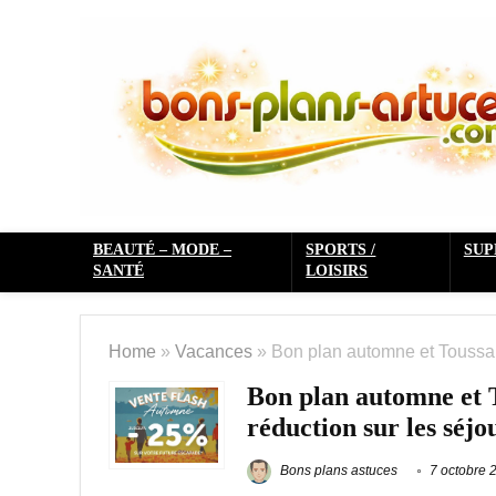
BEAUTÉ – MODE –
SPORTS /
SU
SANTÉ
LOISIRS
Home
»
Vacances
»
Bon plan automne et Toussai
Bon plan automne et 
réduction sur les séjo
Bons plans astuces
7 octobre 