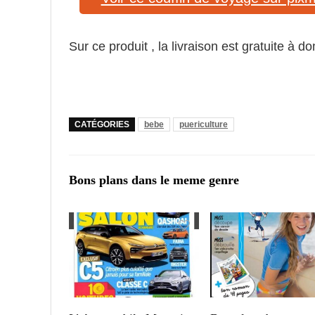
Sur ce produit , la livraison est gratuite à dom
CATÉGORIES
bebe
puericulture
Bons plans dans le meme genre