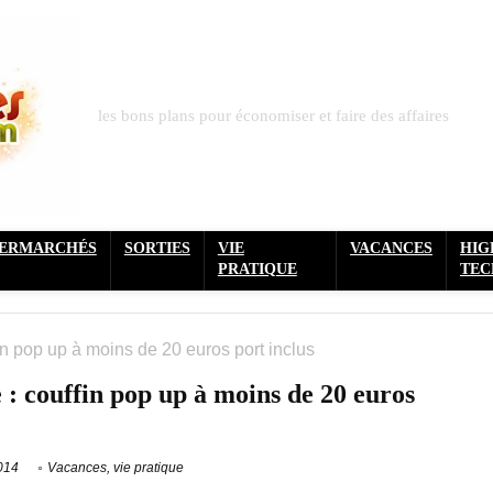
les bons plans pour économiser et faire des affaires
PERMARCHÉS
SORTIES
VIE
VACANCES
HIG
PRATIQUE
TEC
in pop up à moins de 20 euros port inclus
 : couffin pop up à moins de 20 euros
2014
Vacances
,
vie pratique