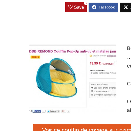
0
Save
B
…
e
C
O
a
Voir ce couffin de voyage sur pix