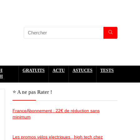
H
GRATUITS
ACTU
ASTUCES
TESTS
H
⭐️ A ne pas Rater !
FranceAbonnement : 22€ de réduction sans
minimum
Les promos vélos electriques , high tech chez