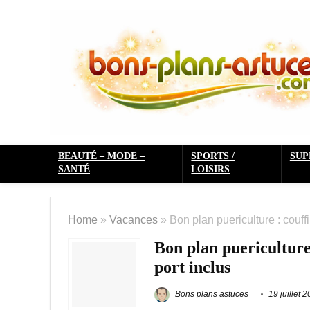
BEAUTÉ – MODE –
SPORTS /
SU
SANTÉ
LOISIRS
Home
»
Vacances
»
Bon plan puericulture : couff
Bon plan puericulture
port inclus
Bons plans astuces
19 juillet 