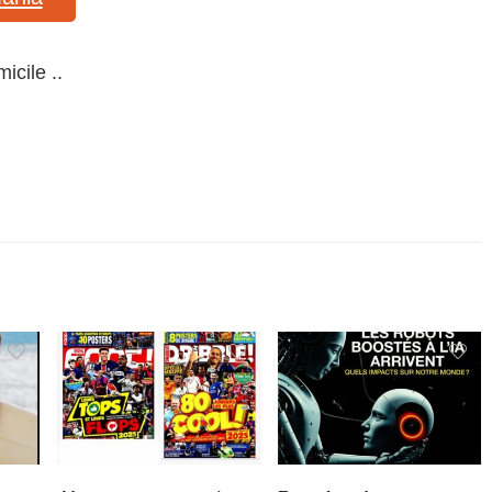
icile ..