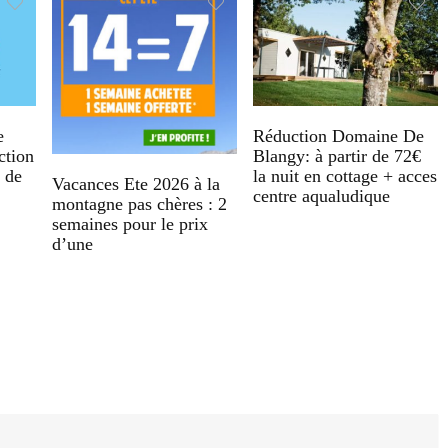
e
Réduction Domaine De
ction
Blangy: à partir de 72€
s de
la nuit en cottage + acces
Vacances Ete 2026 à la
centre aqualudique
montagne pas chères : 2
semaines pour le prix
d’une