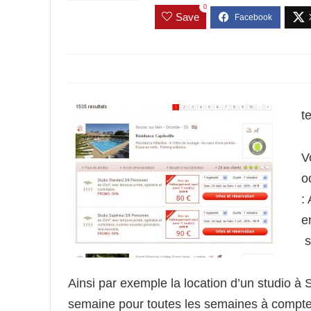
0
Save
t
V
o
:
e
s
Ainsi par exemple la location d’un studio à 
semaine pour toutes les semaines à compter d