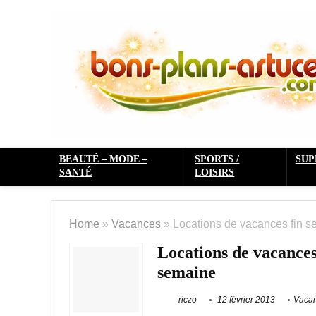
BEAUTÉ – MODE –
SPORTS /
SU
SANTÉ
LOISIRS
Home
»
Vacances
»
Locations de vacances fin s
Locations de vacances
semaine
riczo
12 février 2013
Vaca