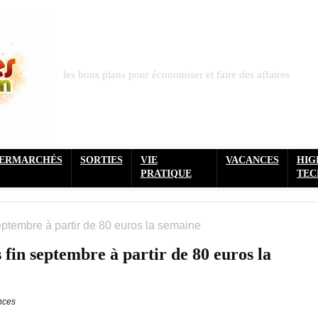
les bons plans pour économiser et faire des affaires
PERMARCHÉS
SORTIES
VIE
VACANCES
HIG
PRATIQUE
TEC
eptembre à partir de 80 euros la semaine
 fin septembre à partir de 80 euros la
nces