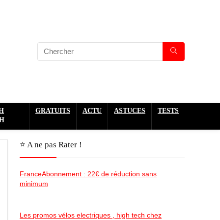
H
GRATUITS
ACTU
ASTUCES
TESTS
H
⭐️ A ne pas Rater !
FranceAbonnement : 22€ de réduction sans
minimum
Les promos vélos electriques , high tech chez