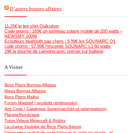
D’autres bonnes affaires
11.25€ le tee shirt Quiksilver
Code promo : 169€ un panneau solaire mobile de 200 watts –
NEWSMY 200W
Ecouteurs bluetooth pas chers : 9.99€ les SOUNARC Q1
code promo : 57.99€ l’enceinte SOUNARC L1 60 watts
29€ la douche de camping avec pompe sur batterie
A Visiter
Bons Plans Bonnes Affaires
Mega Bonnes Affaires
Bons Plans Malins
Forum Madstef ( produits remboursés)
Anti Crise ( Catalogue Supermarchés et optimisations)
PlaneteNumérique
Tutos Videos Minecraft & Roblox
La chaine Youtube de Bons Plans Astuce
Generateur gratuit de code barre et qr code en image , et