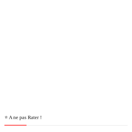
⭐️ A ne pas Rater !