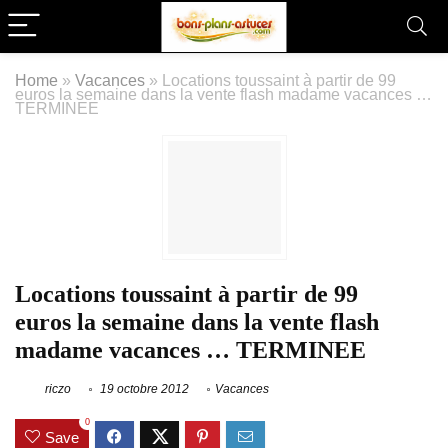
Home
»
Vacances
»
Locations toussaint à partir de 99
euros la semaine dans la vente flash madame vacances …
TERMINEE
Locations toussaint à partir de 99
euros la semaine dans la vente flash
madame vacances … TERMINEE
riczo
19 octobre 2012
Vacances
0
Save