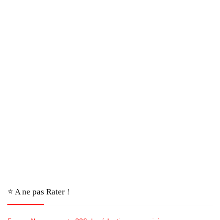
⭐️ A ne pas Rater !