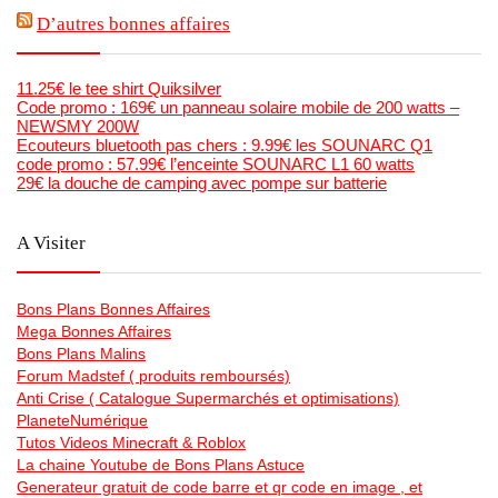
D’autres bonnes affaires
11.25€ le tee shirt Quiksilver
Code promo : 169€ un panneau solaire mobile de 200 watts –
NEWSMY 200W
Ecouteurs bluetooth pas chers : 9.99€ les SOUNARC Q1
code promo : 57.99€ l’enceinte SOUNARC L1 60 watts
29€ la douche de camping avec pompe sur batterie
A Visiter
Bons Plans Bonnes Affaires
Mega Bonnes Affaires
Bons Plans Malins
Forum Madstef ( produits remboursés)
Anti Crise ( Catalogue Supermarchés et optimisations)
PlaneteNumérique
Tutos Videos Minecraft & Roblox
La chaine Youtube de Bons Plans Astuce
Generateur gratuit de code barre et qr code en image , et