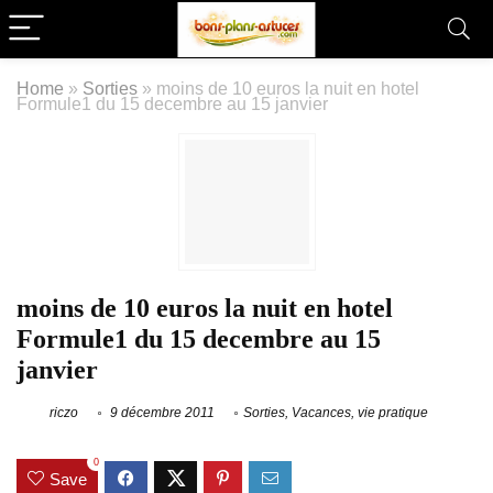
Home
»
Sorties
»
moins de 10 euros la nuit en hotel
Formule1 du 15 decembre au 15 janvier
moins de 10 euros la nuit en hotel
Formule1 du 15 decembre au 15
janvier
riczo
9 décembre 2011
Sorties
,
Vacances
,
vie pratique
0
Save