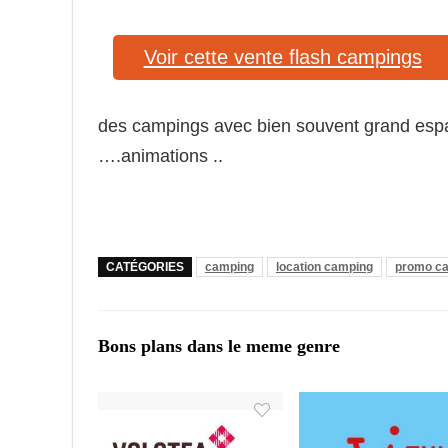
Voir cette vente flash campings
des campings avec bien souvent grand espac
….animations ..
CATÉGORIES
camping
location camping
promo c
Bons plans dans le meme genre