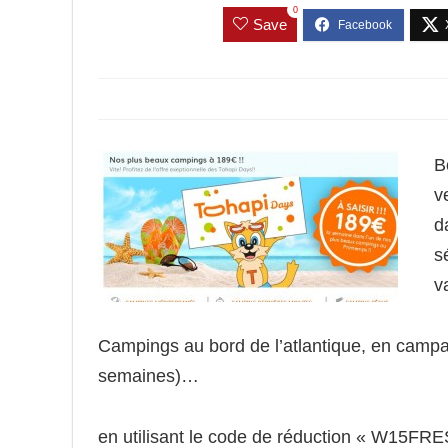
0
Save
B
v
d
s
v
Campings au bord de l’atlantique, en campa
semaines)…
en utilisant le code de réduction « W15FRES