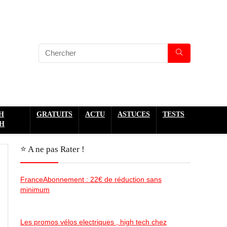
H
GRATUITS
ACTU
ASTUCES
TESTS
H
⭐️ A ne pas Rater !
FranceAbonnement : 22€ de réduction sans
minimum
Les promos vélos electriques , high tech chez