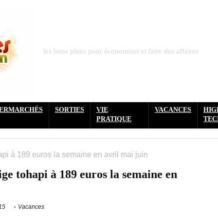
les bons plans pour économiser et faire des affaires
PERMARCHÉS
SORTIES
VIE
VACANCES
HIG
PRATIQUE
TEC
i à 189 euros la semaine en avril mai juin
e tohapi à 189 euros la semaine en
15
Vacances