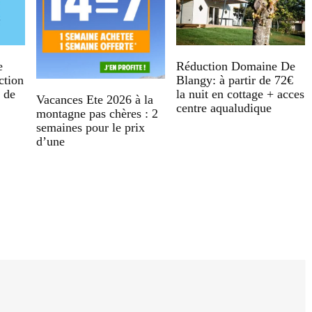
e
Réduction Domaine De
ction
Blangy: à partir de 72€
s de
la nuit en cottage + acces
Vacances Ete 2026 à la
centre aqualudique
montagne pas chères : 2
semaines pour le prix
d’une