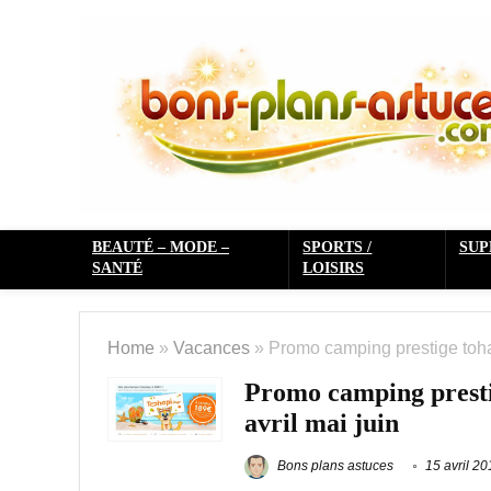
BEAUTÉ – MODE –
SPORTS /
SU
SANTÉ
LOISIRS
Home
»
Vacances
»
Promo camping prestige tohap
Promo camping prestig
avril mai juin
Bons plans astuces
15 avril 20