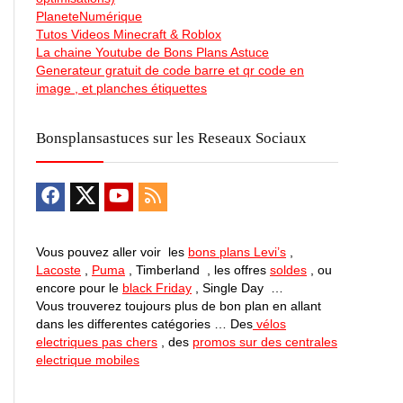
PlaneteNumérique
Tutos Videos Minecraft & Roblox
La chaine Youtube de Bons Plans Astuce
Generateur gratuit de code barre et qr code en
image , et planches étiquettes
Bonsplansastuces sur les Reseaux Sociaux
Vous pouvez aller voir les
bons plans Levi’s
,
Lacoste
,
Puma
, Timberland , les offres
soldes
, ou
encore pour le
black Friday
, Single Day …
Vous trouverez toujours plus de bon plan en allant
dans les differentes catégories … Des
vélos
electriques pas chers
, des
promos sur des centrales
electrique mobiles