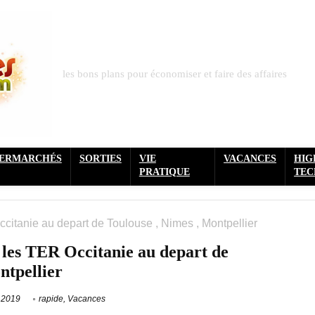
les bons plans pour économiser et faire des affaires
PERMARCHÉS
SORTIES
VIE
VACANCES
HIG
PRATIQUE
TEC
citanie au depart de Toulouse , Nimes , Montpellier
 les TER Occitanie au depart de
ntpellier
 2019
rapide
,
Vacances