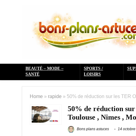
BEAUTÉ – MODE –
SPORTS /
SU
SANTÉ
LOISIRS
Home
»
rapide
»
50% de réduction sur les TER Oc
50% de réduction sur
Toulouse , Nimes , Mo
Bons plans astuces
14 octobre