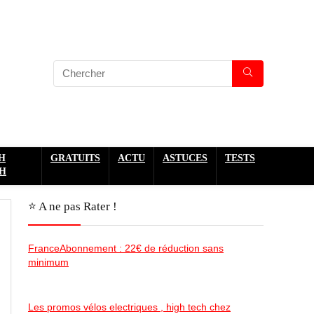
H
GRATUITS
ACTU
ASTUCES
TESTS
H
⭐️ A ne pas Rater !
FranceAbonnement : 22€ de réduction sans
minimum
Les promos vélos electriques , high tech chez