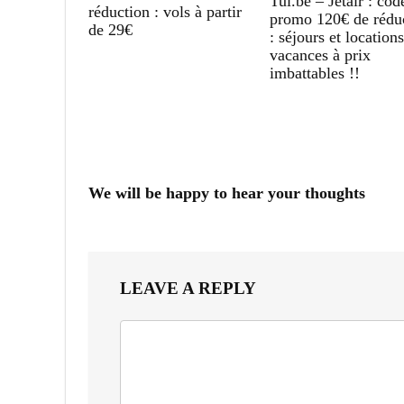
Tui.be – Jetair : cod
réduction : vols à partir
promo 120€ de rédu
de 29€
: séjours et location
vacances à prix
imbattables !!
We will be happy to hear your thoughts
LEAVE A REPLY