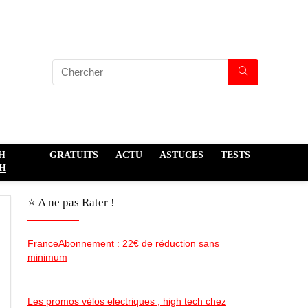
H
GRATUITS
ACTU
ASTUCES
TESTS
H
⭐️ A ne pas Rater !
FranceAbonnement : 22€ de réduction sans
minimum
Les promos vélos electriques , high tech chez