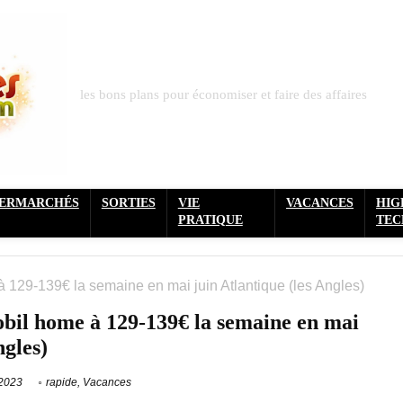
les bons plans pour économiser et faire des affaires
PERMARCHÉS
SORTIES
VIE
VACANCES
HIG
PRATIQUE
TEC
 129-139€ la semaine en mai juin Atlantique (les Angles)
bil home à 129-139€ la semaine en mai
ngles)
 2023
rapide
,
Vacances