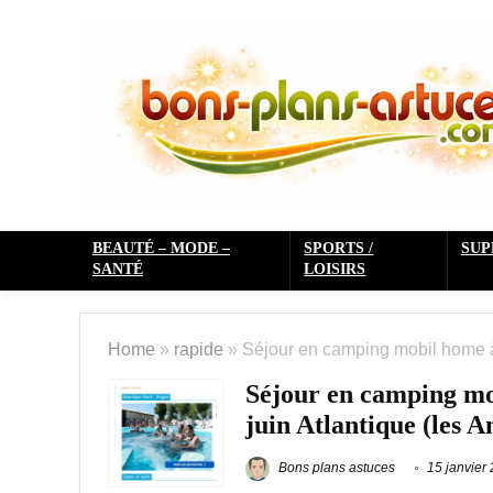
BEAUTÉ – MODE –
SPORTS /
SU
SANTÉ
LOISIRS
Home
»
rapide
»
Séjour en camping mobil home à
Séjour en camping mo
juin Atlantique (les A
Bons plans astuces
15 janvier