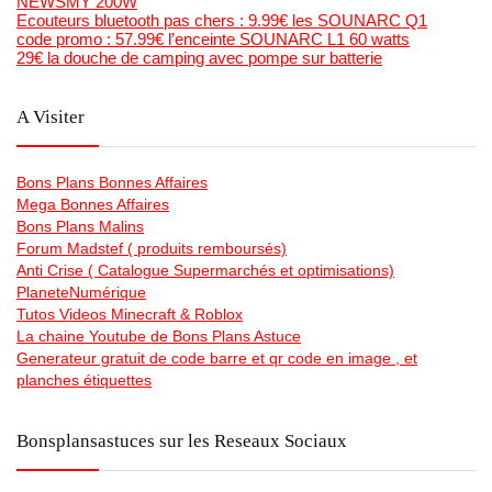
NEWSMY 200W
Ecouteurs bluetooth pas chers : 9.99€ les SOUNARC Q1
code promo : 57.99€ l’enceinte SOUNARC L1 60 watts
29€ la douche de camping avec pompe sur batterie
A Visiter
Bons Plans Bonnes Affaires
Mega Bonnes Affaires
Bons Plans Malins
Forum Madstef ( produits remboursés)
Anti Crise ( Catalogue Supermarchés et optimisations)
PlaneteNumérique
Tutos Videos Minecraft & Roblox
La chaine Youtube de Bons Plans Astuce
Generateur gratuit de code barre et qr code en image , et
planches étiquettes
Bonsplansastuces sur les Reseaux Sociaux