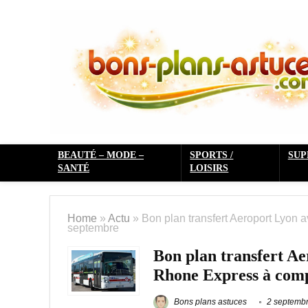
BEAUTÉ – MODE –
SPORTS /
SU
SANTÉ
LOISIRS
Home
»
Actu
»
Bon plan transfert Aeroport Lyon 
septembre
Bon plan transfert Ae
Rhone Express à comp
Bons plans astuces
2 septemb