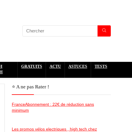
H
GRATUITS
ACTU
ASTUCES
TESTS
H
⭐️ A ne pas Rater !
FranceAbonnement : 22€ de réduction sans
minimum
Les promos vélos electriques , high tech chez