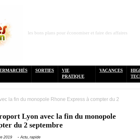
les bons plans pour économiser et faire des affaires
PERMARCHÉS
SORTIES
VIE
VACANCES
HIG
PRATIQUE
TEC
avec la fin du monopole Rhone Express à compter du 2
roport Lyon avec la fin du monopole
ter du 2 septembre
re 2019
Actu
,
rapide