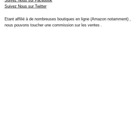
Suivez Nous sur Facebook
Suivez Nous sur Twitter
Etant affilié à de nombreuses boutiques en ligne (Amazon notamment) ,
nous pouvons toucher une commission sur les ventes .
Découvrez nos bons plans pour les
vélos électriques
,
trottinettes
,
smartphones
et produits Xiaomi. Profitez également
des dernières
offres d’abonnements abordables pour des magazines
, ainsi que des
promotions pour vos
vacances
et voyages. Ne manquez pas nos
tests
et avis
sur les derniers produits high-tech et bien plus encore.
Bons-plans-astuces uses the IP2Location LITE database for <a
href= »https://lite.ip2location.com »>IP geolocation</a>.