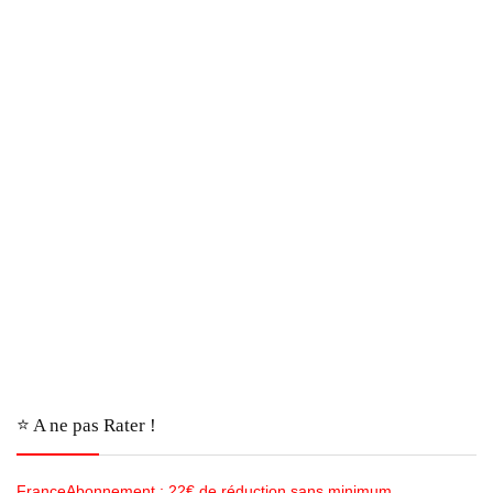
⭐️ A ne pas Rater !
FranceAbonnement : 22€ de réduction sans minimum