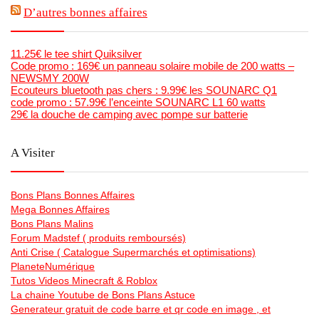
D’autres bonnes affaires
11.25€ le tee shirt Quiksilver
Code promo : 169€ un panneau solaire mobile de 200 watts –
NEWSMY 200W
Ecouteurs bluetooth pas chers : 9.99€ les SOUNARC Q1
code promo : 57.99€ l’enceinte SOUNARC L1 60 watts
29€ la douche de camping avec pompe sur batterie
A Visiter
Bons Plans Bonnes Affaires
Mega Bonnes Affaires
Bons Plans Malins
Forum Madstef ( produits remboursés)
Anti Crise ( Catalogue Supermarchés et optimisations)
PlaneteNumérique
Tutos Videos Minecraft & Roblox
La chaine Youtube de Bons Plans Astuce
Generateur gratuit de code barre et qr code en image , et