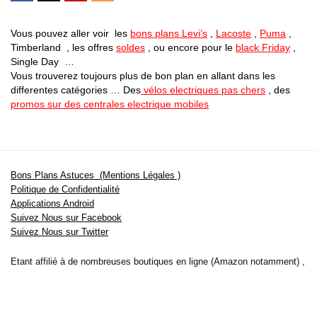
Vous pouvez aller voir les
bons plans Levi’s
,
Lacoste
,
Puma
,
Timberland , les offres
soldes
, ou encore pour le
black Friday
,
Single Day …
Vous trouverez toujours plus de bon plan en allant dans les
differentes catégories … Des
vélos electriques pas chers
, des
promos sur des centrales electrique mobiles
Bons Plans Astuces (Mentions Légales )
Politique de Confidentialité
Applications Android
Suivez Nous sur Facebook
Suivez Nous sur Twitter
Etant affilié à de nombreuses boutiques en ligne (Amazon notamment) ,
nous pouvons toucher une commission sur les ventes .