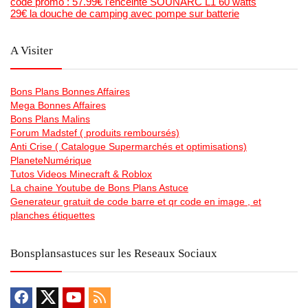
code promo : 57.99€ l’enceinte SOUNARC L1 60 watts
29€ la douche de camping avec pompe sur batterie
A Visiter
Bons Plans Bonnes Affaires
Mega Bonnes Affaires
Bons Plans Malins
Forum Madstef ( produits remboursés)
Anti Crise ( Catalogue Supermarchés et optimisations)
PlaneteNumérique
Tutos Videos Minecraft & Roblox
La chaine Youtube de Bons Plans Astuce
Generateur gratuit de code barre et qr code en image , et
planches étiquettes
Bonsplansastuces sur les Reseaux Sociaux