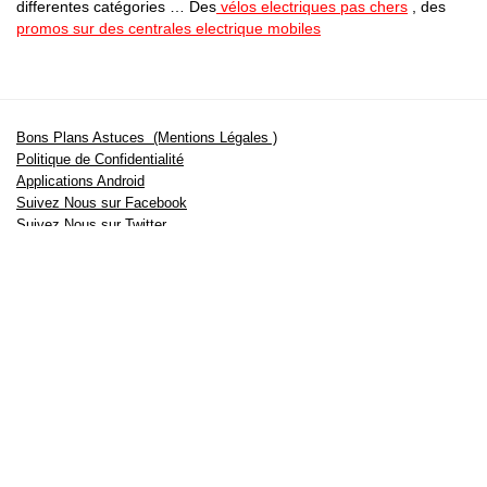
differentes catégories … Des
vélos electriques pas chers
, des
promos sur des centrales electrique mobiles
Bons Plans Astuces (Mentions Légales )
Politique de Confidentialité
Applications Android
Suivez Nous sur Facebook
Suivez Nous sur Twitter
Etant affilié à de nombreuses boutiques en ligne (Amazon notamment) ,
nous pouvons toucher une commission sur les ventes .
Découvrez nos bons plans pour les
vélos électriques
,
trottinettes
,
smartphones
et produits Xiaomi. Profitez également
des dernières
offres d’abonnements abordables pour des magazines
, ainsi que des
promotions pour vos
vacances
et voyages. Ne manquez pas nos
tests
et avis
sur les derniers produits high-tech et bien plus encore.