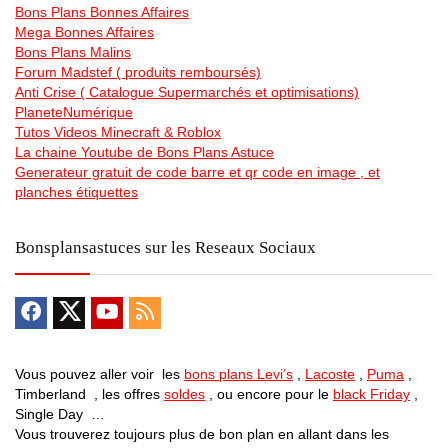
Bons Plans Bonnes Affaires
Mega Bonnes Affaires
Bons Plans Malins
Forum Madstef ( produits remboursés)
Anti Crise ( Catalogue Supermarchés et optimisations)
PlaneteNumérique
Tutos Videos Minecraft & Roblox
La chaine Youtube de Bons Plans Astuce
Generateur gratuit de code barre et qr code en image , et
planches étiquettes
Bonsplansastuces sur les Reseaux Sociaux
Vous pouvez aller voir les
bons plans Levi’s
,
Lacoste
,
Puma
,
Timberland , les offres
soldes
, ou encore pour le
black Friday
,
Single Day …
Vous trouverez toujours plus de bon plan en allant dans les