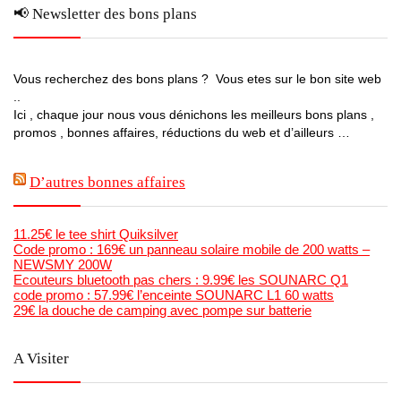
📢 Newsletter des bons plans
Vous recherchez des bons plans ? Vous etes sur le bon site web
..
Ici , chaque jour nous vous dénichons les meilleurs bons plans ,
promos , bonnes affaires, réductions du web et d’ailleurs …
D’autres bonnes affaires
11.25€ le tee shirt Quiksilver
Code promo : 169€ un panneau solaire mobile de 200 watts –
NEWSMY 200W
Ecouteurs bluetooth pas chers : 9.99€ les SOUNARC Q1
code promo : 57.99€ l’enceinte SOUNARC L1 60 watts
29€ la douche de camping avec pompe sur batterie
A Visiter