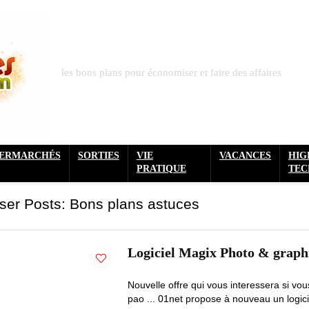
les bons plans pour économiser et faire des affaires
PERMARCHÉS
SORTIES
VIE
VACANCES
HIG
PRATIQUE
TEC
ser Posts:
Bons plans astuces
Logiciel Magix Photo & graphi
Nouvelle offre qui vous interessera si vou
pao ... 01net propose à nouveau un logiciel g