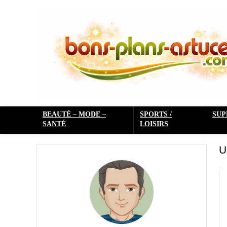
BEAUTÉ – MODE –
SPORTS /
SU
SANTÉ
LOISIRS
U