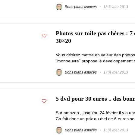
Bons plans astuces
18 février 2013
Photos sur toile pas chères : 7 
30×20
Vous désirez mettre en valeur des photos
"monoeuvre" propose le developpement de
Bons plans astuces
17 février 2013
5 dvd pour 30 euros .. des bonn
Sur amazon , jusqu'au 24 février il y a une
Ca fait donc un prix au dvd de 6 euros se
Bons plans astuces
16 février 2013