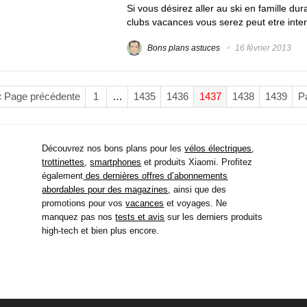
Si vous désirez aller au ski en famille du
clubs vacances vous serez peut etre intere
Bons plans astuces
16 février 2013
« Page précédente
1
…
1435
1436
1437
1438
1439
P
Découvrez nos bons plans pour les
vélos électriques
,
trottinettes
,
smartphones
et produits Xiaomi. Profitez
également
des dernières offres d’abonnements
abordables pour des magazines
, ainsi que des
promotions pour vos
vacances
et voyages. Ne
manquez pas nos
tests et avis
sur les derniers produits
high-tech et bien plus encore.