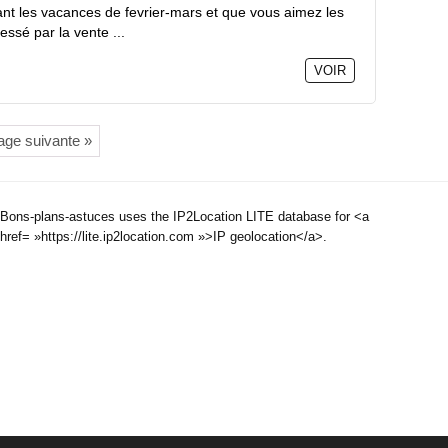
rant les vacances de fevrier-mars et que vous aimez les
ssé par la vente ...
VOIR
age suivante »
Bons-plans-astuces uses the IP2Location LITE database for <a
href= »https://lite.ip2location.com »>IP geolocation</a>.