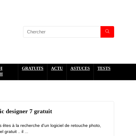
H
GRATUITS
ACTU
ASTUCES
TESTS
H
c designer 7 gratuit
s êtes à la recherche d'un logiciel de retouche photo,
ratuit .. il ...