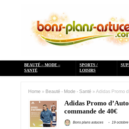
BEAUTÉ – MODE –
SPORTS /
SU
SANTÉ
LOISIRS
Home
»
Beauté - Mode - Santé
»
Adidas Promo d
Adidas Promo d’Auto
commande de 40€
Bons plans astuces
19 octobre