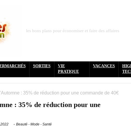
les bons plans pour économiser et faire des affaires
PERMARCHÉS
SORTIES
VIE
VACANCES
HIG
PRATIQUE
TEC
’Automne : 35% de réduction pour une commande de 40€
mne : 35% de réduction pour une
 2022
Beauté - Mode - Santé