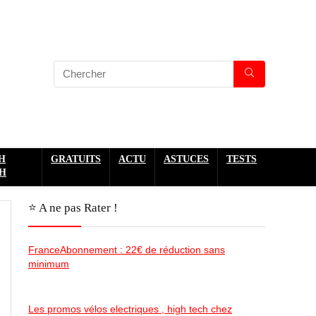
H
GRATUITS
ACTU
ASTUCES
TESTS
H
⭐️ A ne pas Rater !
FranceAbonnement : 22€ de réduction sans
minimum
Les promos vélos electriques , high tech chez