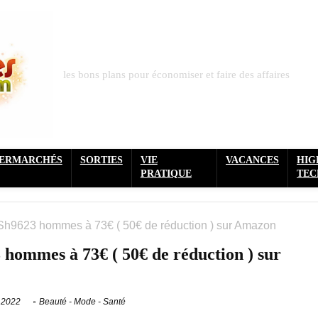
les bons plans pour économiser et faire des affaires
PERMARCHÉS
SORTIES
VIE
VACANCES
HIG
PRATIQUE
TEC
Sh9623 hommes à 73€ ( 50€ de réduction ) sur Amazon
hommes à 73€ ( 50€ de réduction ) sur
 2022
Beauté - Mode - Santé