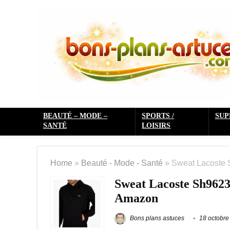
BEAUTÉ – MODE –
SPORTS /
SU
SANTÉ
LOISIRS
Home
»
Beauté - Mode - Santé
»
Sweat Lacoste 
Sweat Lacoste Sh9623 
Amazon
Bons plans astuces
18 octobre