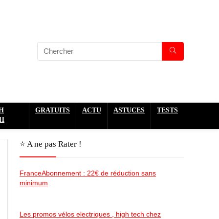
H
GRATUITS
ACTU
ASTUCES
TESTS
H
⭐️ A ne pas Rater !
FranceAbonnement : 22€ de réduction sans
minimum
Les promos vélos electriques , high tech chez