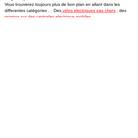
Vous trouverez toujours plus de bon plan en allant dans les
differentes catégories … Des
vélos electriques pas chers
, des
promos sur des centrales electrique mobiles
Bons Plans Astuces (Mentions Légales )
Politique de Confidentialité
Applications Android
Suivez Nous sur Facebook
Suivez Nous sur Twitter
Etant affilié à de nombreuses boutiques en ligne (Amazon notamment) ,
nous pouvons toucher une commission sur les ventes .
Découvrez nos bons plans pour les
vélos électriques
,
trottinettes
,
smartphones
et produits Xiaomi. Profitez également
des dernières
offres d’abonnements abordables pour des magazines
, ainsi que des
promotions pour vos
vacances
et voyages. Ne manquez pas nos
tests