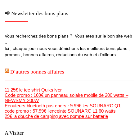
📢 Newsletter des bons plans
Vous recherchez des bons plans ? Vous etes sur le bon site web
..
Ici , chaque jour nous vous dénichons les meilleurs bons plans ,
promos , bonnes affaires, réductions du web et d’ailleurs …
D’autres bonnes affaires
11.25€ le tee shirt Quiksilver
Code promo : 169€ un panneau solaire mobile de 200 watts –
NEWSMY 200W
Ecouteurs bluetooth pas chers : 9.99€ les SOUNARC Q1
code promo : 57.99€ l’enceinte SOUNARC L1 60 watts
29€ la douche de camping avec pompe sur batterie
A Visiter