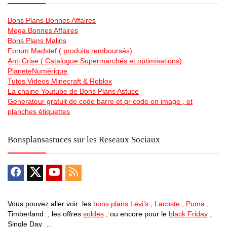
Bons Plans Bonnes Affaires
Mega Bonnes Affaires
Bons Plans Malins
Forum Madstef ( produits remboursés)
Anti Crise ( Catalogue Supermarchés et optimisations)
PlaneteNumérique
Tutos Videos Minecraft & Roblox
La chaine Youtube de Bons Plans Astuce
Generateur gratuit de code barre et qr code en image , et
planches étiquettes
Bonsplansastuces sur les Reseaux Sociaux
Vous pouvez aller voir les
bons plans Levi’s
,
Lacoste
,
Puma
,
Timberland , les offres
soldes
, ou encore pour le
black Friday
,
Single Day …