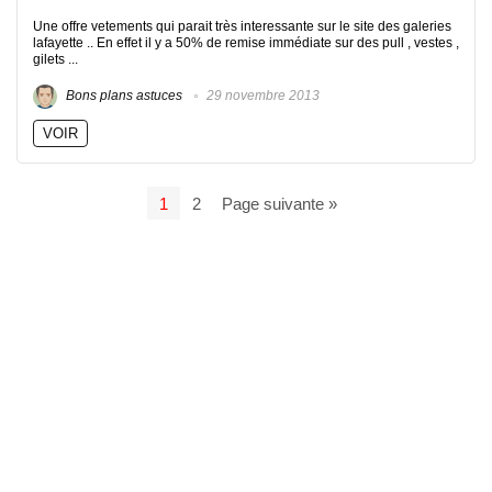
Une offre vetements qui parait très interessante sur le site des galeries
lafayette .. En effet il y a 50% de remise immédiate sur des pull , vestes ,
gilets ...
Bons plans astuces
29 novembre 2013
VOIR
1
2
Page suivante »