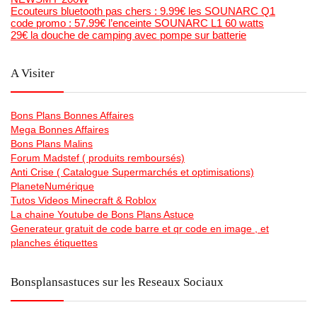
Ecouteurs bluetooth pas chers : 9.99€ les SOUNARC Q1
code promo : 57.99€ l’enceinte SOUNARC L1 60 watts
29€ la douche de camping avec pompe sur batterie
A Visiter
Bons Plans Bonnes Affaires
Mega Bonnes Affaires
Bons Plans Malins
Forum Madstef ( produits remboursés)
Anti Crise ( Catalogue Supermarchés et optimisations)
PlaneteNumérique
Tutos Videos Minecraft & Roblox
La chaine Youtube de Bons Plans Astuce
Generateur gratuit de code barre et qr code en image , et
planches étiquettes
Bonsplansastuces sur les Reseaux Sociaux