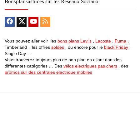
Bonsplansastuces sur les Reseaux Sociaux
Vous pouvez aller voir les
bons plans Levi’s
,
Lacoste
,
Puma
,
Timberland , les offres
soldes
, ou encore pour le
black Friday
,
Single Day …
Vous trouverez toujours plus de bon plan en allant dans les
differentes catégories … Des
vélos electriques pas chers
, des
promos sur des centrales electrique mobiles
Bons Plans Astuces (Mentions Légales )
Politique de Confidentialité
Applications Android
Suivez Nous sur Facebook
Suivez Nous sur Twitter