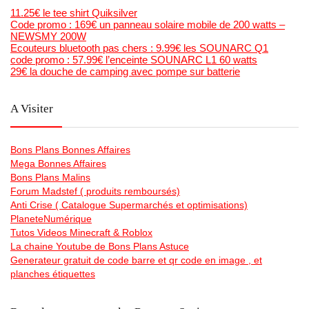
11.25€ le tee shirt Quiksilver
Code promo : 169€ un panneau solaire mobile de 200 watts –
NEWSMY 200W
Ecouteurs bluetooth pas chers : 9.99€ les SOUNARC Q1
code promo : 57.99€ l’enceinte SOUNARC L1 60 watts
29€ la douche de camping avec pompe sur batterie
A Visiter
Bons Plans Bonnes Affaires
Mega Bonnes Affaires
Bons Plans Malins
Forum Madstef ( produits remboursés)
Anti Crise ( Catalogue Supermarchés et optimisations)
PlaneteNumérique
Tutos Videos Minecraft & Roblox
La chaine Youtube de Bons Plans Astuce
Generateur gratuit de code barre et qr code en image , et
planches étiquettes