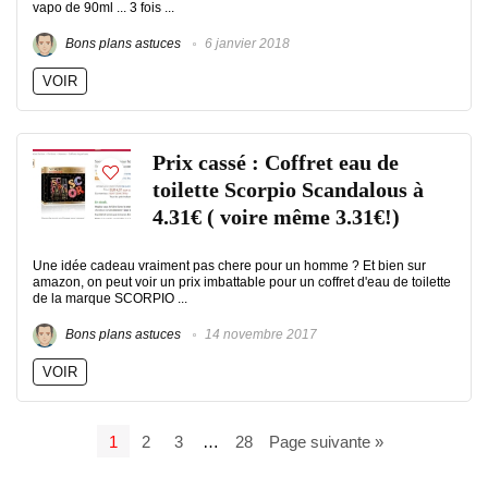
vapo de 90ml ... 3 fois ...
Bons plans astuces
6 janvier 2018
VOIR
Prix cassé : Coffret eau de
toilette Scorpio Scandalous à
4.31€ ( voire même 3.31€!)
Une idée cadeau vraiment pas chere pour un homme ? Et bien sur
amazon, on peut voir un prix imbattable pour un coffret d'eau de toilette
de la marque SCORPIO ...
Bons plans astuces
14 novembre 2017
VOIR
1
2
3
…
28
Page suivante »