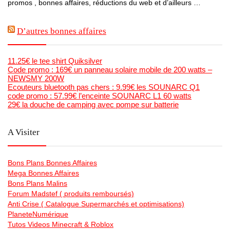
promos , bonnes affaires, réductions du web et d’ailleurs …
D’autres bonnes affaires
11.25€ le tee shirt Quiksilver
Code promo : 169€ un panneau solaire mobile de 200 watts –
NEWSMY 200W
Ecouteurs bluetooth pas chers : 9.99€ les SOUNARC Q1
code promo : 57.99€ l’enceinte SOUNARC L1 60 watts
29€ la douche de camping avec pompe sur batterie
A Visiter
Bons Plans Bonnes Affaires
Mega Bonnes Affaires
Bons Plans Malins
Forum Madstef ( produits remboursés)
Anti Crise ( Catalogue Supermarchés et optimisations)
PlaneteNumérique
Tutos Videos Minecraft & Roblox