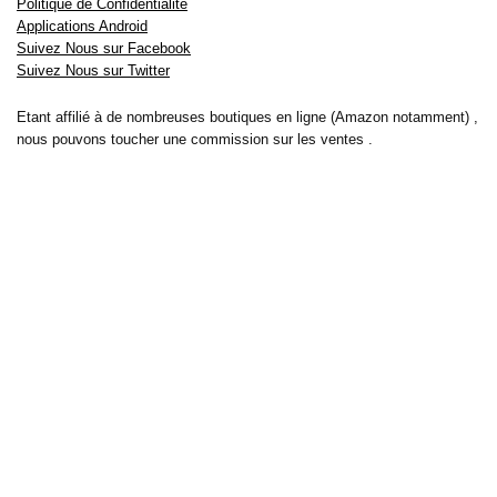
Politique de Confidentialité
Applications Android
Suivez Nous sur Facebook
Suivez Nous sur Twitter
Etant affilié à de nombreuses boutiques en ligne (Amazon notamment) ,
nous pouvons toucher une commission sur les ventes .
Découvrez nos bons plans pour les
vélos électriques
,
trottinettes
,
smartphones
et produits Xiaomi. Profitez également
des dernières
offres d’abonnements abordables pour des magazines
, ainsi que des
promotions pour vos
vacances
et voyages. Ne manquez pas nos
tests
et avis
sur les derniers produits high-tech et bien plus encore.
Bons-plans-astuces uses the IP2Location LITE database for <a
href= »https://lite.ip2location.com »>IP geolocation</a>.