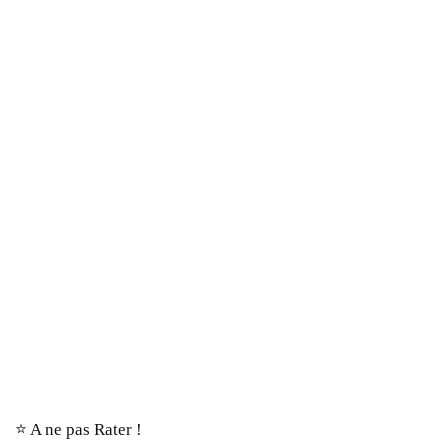
⭐️ A ne pas Rater !