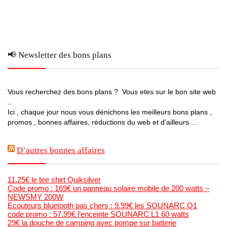
📢 Newsletter des bons plans
Vous recherchez des bons plans ? Vous etes sur le bon site web
..
Ici , chaque jour nous vous dénichons les meilleurs bons plans ,
promos , bonnes affaires, réductions du web et d’ailleurs …
D’autres bonnes affaires
11.25€ le tee shirt Quiksilver
Code promo : 169€ un panneau solaire mobile de 200 watts –
NEWSMY 200W
Ecouteurs bluetooth pas chers : 9.99€ les SOUNARC Q1
code promo : 57.99€ l’enceinte SOUNARC L1 60 watts
29€ la douche de camping avec pompe sur batterie