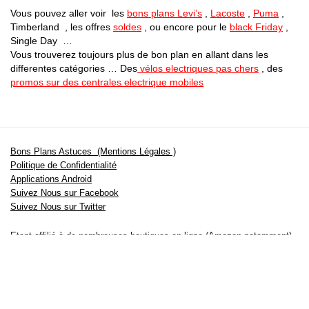
Vous pouvez aller voir les
bons plans Levi’s
,
Lacoste
,
Puma
,
Timberland , les offres
soldes
, ou encore pour le
black Friday
,
Single Day …
Vous trouverez toujours plus de bon plan en allant dans les
differentes catégories … Des
vélos electriques pas chers
, des
promos sur des centrales electrique mobiles
Bons Plans Astuces (Mentions Légales )
Politique de Confidentialité
Applications Android
Suivez Nous sur Facebook
Suivez Nous sur Twitter
Etant affilié à de nombreuses boutiques en ligne (Amazon notamment) ,
nous pouvons toucher une commission sur les ventes .
Découvrez nos bons plans pour les
vélos électriques
,
trottinettes
,