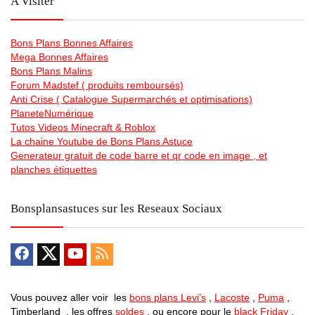
A Visiter
Bons Plans Bonnes Affaires
Mega Bonnes Affaires
Bons Plans Malins
Forum Madstef ( produits remboursés)
Anti Crise ( Catalogue Supermarchés et optimisations)
PlaneteNumérique
Tutos Videos Minecraft & Roblox
La chaine Youtube de Bons Plans Astuce
Generateur gratuit de code barre et qr code en image , et
planches étiquettes
Bonsplansastuces sur les Reseaux Sociaux
Vous pouvez aller voir les
bons plans Levi’s
,
Lacoste
,
Puma
,
Timberland , les offres
soldes
, ou encore pour le
black Friday
,