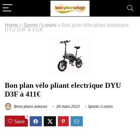
Home
»
Sports / Loisirs
»
Bon plan vélo pliant electrique
DYU D3F à 411€
Bon plan vélo pliant electrique DYU
D3F à 411€
Bons plans astuces
26 mars 2023
Sports / Loisirs
0
Save