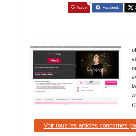
0
Save
o
v
o
v
l
A
r
Voir tous les articles concernés pa