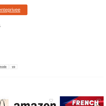
enteprivee
5
mode
vp