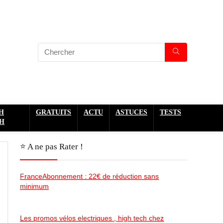
H
GRATUITS
ACTU
ASTUCES
TESTS
H
⭐️ A ne pas Rater !
FranceAbonnement : 22€ de réduction sans
minimum
Les promos vélos electriques , high tech chez