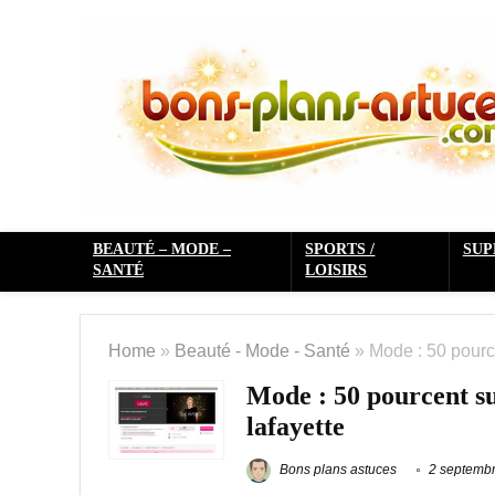
BEAUTÉ – MODE –
SPORTS /
SU
SANTÉ
LOISIRS
Home
»
Beauté - Mode - Santé
»
Mode : 50 pource
Mode : 50 pourcent su
lafayette
Bons plans astuces
2 septemb