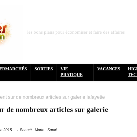
les bons plans pour économiser et faire des affaires
PERMARCHÉS
SORTIES
VIE
VACANCES
HIG
PRATIQUE
TEC
nt sur de nombreux articles sur galerie lafayette
r de nombreux articles sur galerie
re 2015
Beauté - Mode - Santé