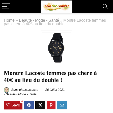
Home
»
Beauté - Mode - Santé
»
Montre Lacoste femmes
pas chere à 40€ au lieu du double !
Montre Lacoste femmes pas chere à
40€ au lieu du double !
Bons plans astuces
20 juillet 2021
Beauté - Mode - Santé
0
Save