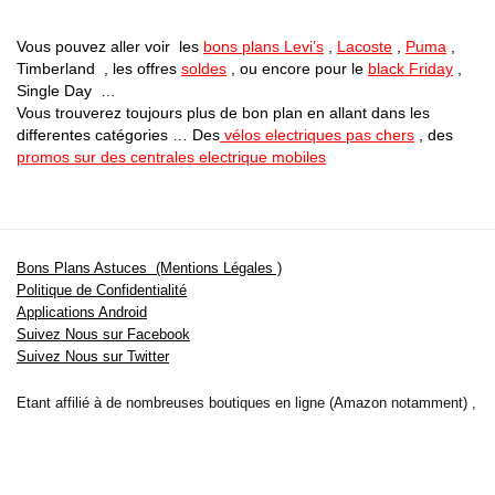
Vous pouvez aller voir les
bons plans Levi’s
,
Lacoste
,
Puma
,
Timberland , les offres
soldes
, ou encore pour le
black Friday
,
Single Day …
Vous trouverez toujours plus de bon plan en allant dans les
differentes catégories … Des
vélos electriques pas chers
, des
promos sur des centrales electrique mobiles
Bons Plans Astuces (Mentions Légales )
Politique de Confidentialité
Applications Android
Suivez Nous sur Facebook
Suivez Nous sur Twitter
Etant affilié à de nombreuses boutiques en ligne (Amazon notamment) ,
nous pouvons toucher une commission sur les ventes .