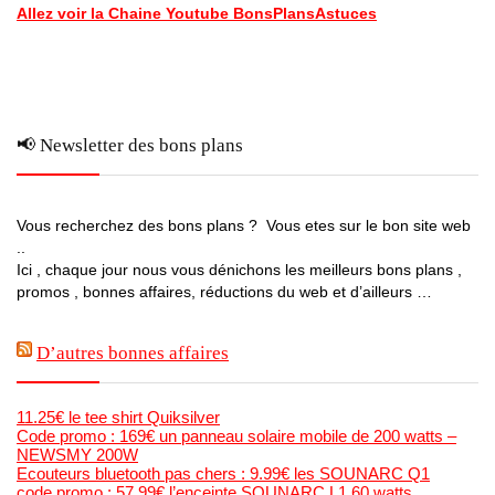
Allez voir la Chaine Youtube BonsPlansAstuces
📢 Newsletter des bons plans
Vous recherchez des bons plans ? Vous etes sur le bon site web
..
Ici , chaque jour nous vous dénichons les meilleurs bons plans ,
promos , bonnes affaires, réductions du web et d’ailleurs …
D’autres bonnes affaires
11.25€ le tee shirt Quiksilver
Code promo : 169€ un panneau solaire mobile de 200 watts –
NEWSMY 200W
Ecouteurs bluetooth pas chers : 9.99€ les SOUNARC Q1
code promo : 57.99€ l’enceinte SOUNARC L1 60 watts